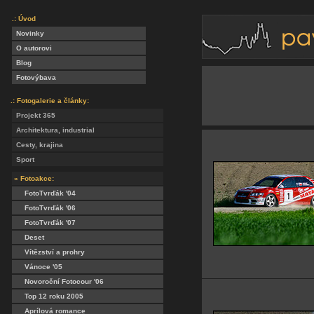
.: Úvod
Novinky
O autorovi
Blog
Fotovýbava
.: Fotogalerie a články:
Projekt 365
Architektura, industrial
Cesty, krajina
Sport
» Fotoakce:
FotoTvrďák '04
FotoTvrďák '06
FotoTvrďák '07
Deset
Vítězství a prohry
Vánoce '05
Novoroční Fotocour '06
Top 12 roku 2005
Aprílová romance