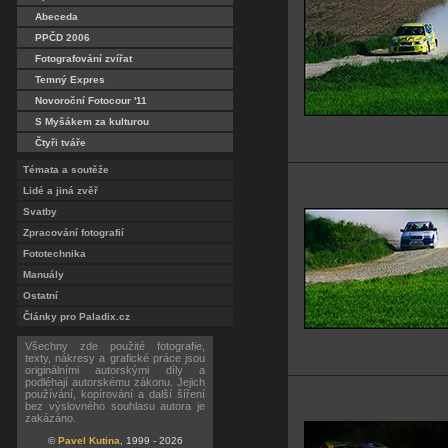
Abeceda
PPČD 2006
Fotografování zvířat
Temný Expres
Novoroční Fotocour '11
S Myšákem za kulturou
Čtyři tváře
Témata a soutěže
Lidé a jiná zvěř
Svatby
Zpracování fotografií
Fototechnika
Manuály
Ostatní
Články pro Paladix.cz
Všechny zde použité fotografie,
texty, nákresy a grafické práce jsou
originálními autorskými díly a
podléhají autorskému zákonu. Jejich
používání, kopírování a další šíření
bez výslovného souhlasu autora je
zakázáno.
©
Pavel Kutina
, 1999 - 2026