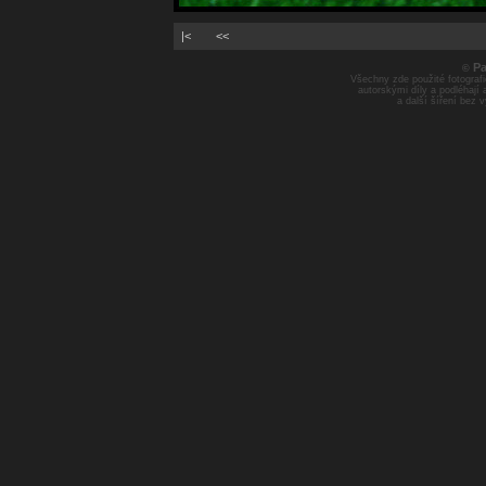
|<
<<
Pa
©
Všechny zde použité fotografie
autorskými díly a podléhají
a další šíření bez 