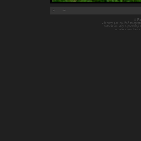
|<
<<
Pa
©
Všechny zde použité fotografie
autorskými díly a podléhají
a další šíření bez 