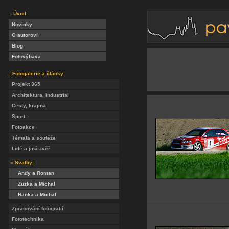
.: Úvod
Novinky
O autorovi
Blog
Fotovýbava
.: Fotogalerie a články:
Projekt 365
Architektura, industrial
Cesty, krajina
Sport
Fotoakce
Témata a soutěže
Lidé a jiná zvěř
» Svatby:
Andy a Roman
Zuzka a Michal
Hanka a Michal
Zpracování fotografií
Fototechnika