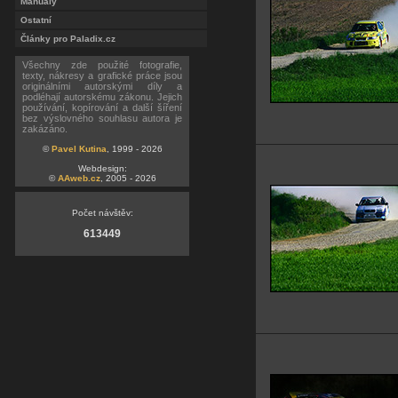
Manuály
Ostatní
Články pro Paladix.cz
Všechny zde použité fotografie,
texty, nákresy a grafické práce jsou
originálními autorskými díly a
podléhají autorskému zákonu. Jejich
používání, kopírování a další šíření
bez výslovného souhlasu autora je
zakázáno.
©
Pavel Kutina
, 1999 - 2026
Webdesign:
©
AAweb.cz
, 2005 - 2026
Počet návštěv:
613449