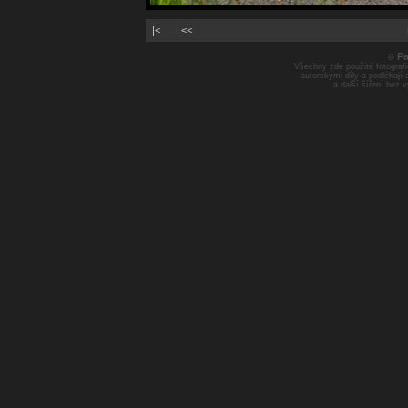
|<
<<
Pa
©
Všechny zde použité fotografie
autorskými díly a podléhají
a další šíření bez 