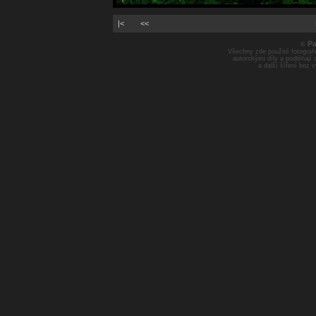
|<
<<
Pa
©
Všechny zde použité fotografie
autorskými díly a podléhají
a další šíření bez 