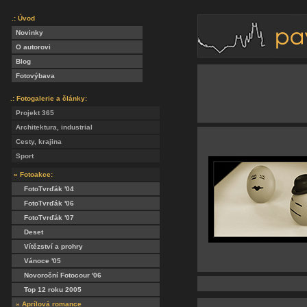
.: Úvod
Novinky
O autorovi
Blog
Fotovýbava
.: Fotogalerie a články:
Projekt 365
Architektura, industrial
Cesty, krajina
Sport
» Fotoakce:
FotoTvrďák '04
FotoTvrďák '06
FotoTvrďák '07
Deset
Vítězství a prohry
Vánoce '05
Novoroční Fotocour '06
Top 12 roku 2005
» Aprílová romance