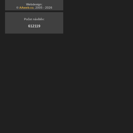
Webdesign:
©
AAweb.cz
, 2005 - 2026
Počet návštěv:
612119