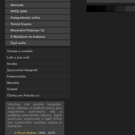
Abeceda
PPČD 2006
Fotografování zvířat
Temný Expres
Novoroční Fotocour '11
S Myšákem za kulturou
Čtyři tváře
Témata a soutěže
Lidé a jiná zvěř
Svatby
Zpracování fotografií
Fototechnika
Manuály
Ostatní
Články pro Paladix.cz
Všechny zde použité fotografie,
texty, nákresy a grafické práce jsou
originálními autorskými díly a
podléhají autorskému zákonu. Jejich
používání, kopírování a další šíření
bez výslovného souhlasu autora je
zakázáno.
©
Pavel Kutina
, 1999 - 2026