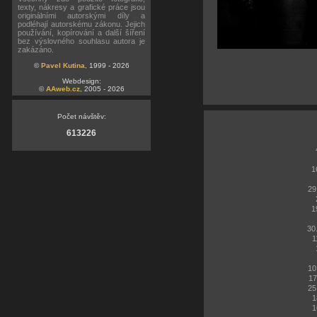
texty, nákresy a grafické práce jsou
originálními autorskými díly a
podléhají autorskému zákonu. Jejich
používání, kopírování a další šíření
bez výslovného souhlasu autora je
zakázáno.
©
Pavel Kutina
, 1999 - 2026
Webdesign:
©
AAweb.cz
, 2005 - 2026
Počet návštěv:
613226
1
29
1
30
1
10
17
25
1
1