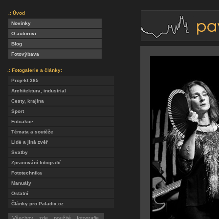
.: Úvod
Novinky
O autorovi
Blog
Fotovýbava
.: Fotogalerie a články:
Projekt 365
Architektura, industrial
Cesty, krajina
Sport
Fotoakce
Témata a soutěže
Lidé a jiná zvěř
Svatby
Zpracování fotografií
Fototechnika
Manuály
Ostatní
Články pro Paladix.cz
Všechny zde použité fotografie,