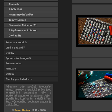
Abeceda
PPČD 2006
Fotografování zvířat
Temný Expres
Novoroční Fotocour '11
S Myšákem za kulturou
Čtyři tváře
Témata a soutěže
Lidé a jiná zvěř
Svatby
Zpracování fotografií
Fototechnika
Manuály
Ostatní
Články pro Paladix.cz
Všechny zde použité fotografie,
texty, nákresy a grafické práce jsou
originálními autorskými díly a
podléhají autorskému zákonu. Jejich
používání, kopírování a další šíření
bez výslovného souhlasu autora je
zakázáno.
©
Pavel Kutina
, 1999 - 2026