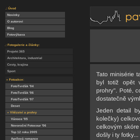
.: Úvod
Novinky
O autorovi
Blog
Fotovýbava
.: Fotogalerie a články:
Projekt 365
Architektura, industrial
Cesty, krajina
Sport
Tato minisérie 
» Fotoakce:
byl totiž opět
FotoTvrďák '04
prohry". Poté, c
FotoTvrďák '06
dostatečně výml
FotoTvrďák '07
Deset
Jeden detail b
» Vítězství a prohry
kolečky) celkovo
Vánoce '05
celkovým skóre
Novoroční Fotocour '06
Top 12 roku 2005
došly i ty fotky...
Aprílová romance