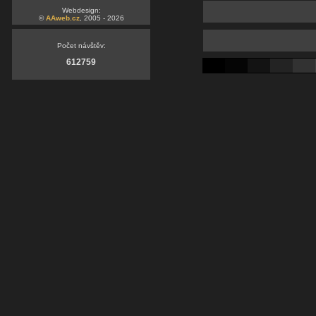
Webdesign:
©
AAweb.cz
, 2005 - 2026
Počet návštěv:
612759