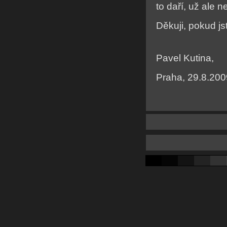
to daří, už ale
Děkuji, pokud jst
Pavel Kutina,
Praha, 29.8.200