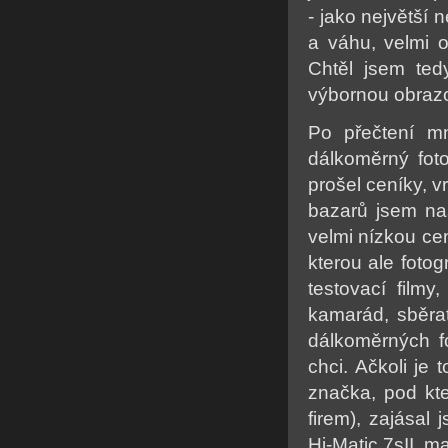
- jako největší
a váhu, velmi o
Chtěl jsem ted
výbornou obrazo
Po přečtení mn
dálkoměrný foto
prošel ceníky, 
bazarů jsem na
velmi nízkou cen
kterou ale fotog
testovací filmy
kamarád, sběrat
dálkoměrných f
chci. Ačkoli je
značka, pod kt
firem), zajása
Hi-Matic 7sII, m