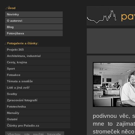
.: Úvod
Novinky
O autorovi
Blog
Fotovýbava
.: Fotogalerie a články:
Projekt 365
Architektura, industrial
Cesty, krajina
Sport
Fotoakce
Témata a soutěže
Lidé a jiná zvěř
Svatby
Zpracování fotografií
Fototechnika
Manuály
podivnou věc, s
Ostatní
mne to zajíma
Články pro Paladix.cz
stromeček něco,
Všechny zde použité fotografie,