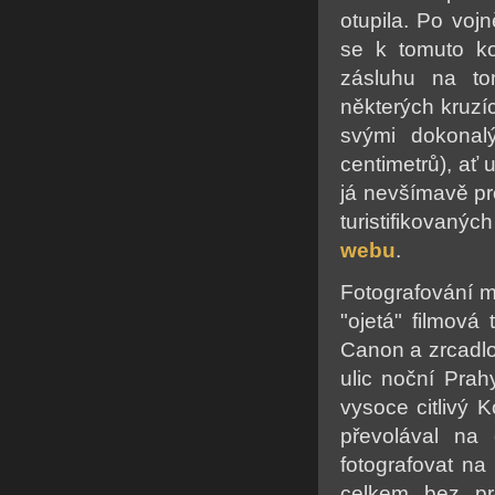
otupila. Po voj
se k tomuto ko
zásluhu na to
některých kruz
svými dokonal
centimetrů), ať 
já nevšímavě pr
turistifikovaný
webu
.
Fotografování m
"ojetá" filmov
Canon a zrcadlo
ulic noční Prah
vysoce citlivý
převolával na 
fotografovat na 
celkem bez pro