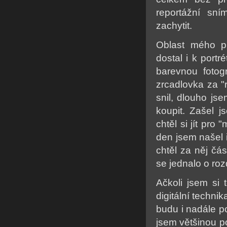
reportážní sní
zachytit.
Oblast mého pů
dostal i k portr
barevnou fotogr
zrcadlovka za 
snil, dlouho js
koupit. Zašel 
chtěl si jít pro
den jsem našel 
chtěl za něj čás
se jednalo o rozd
Ačkoli jsem si 
digitální techni
budu i nadále po
jsem většinou po