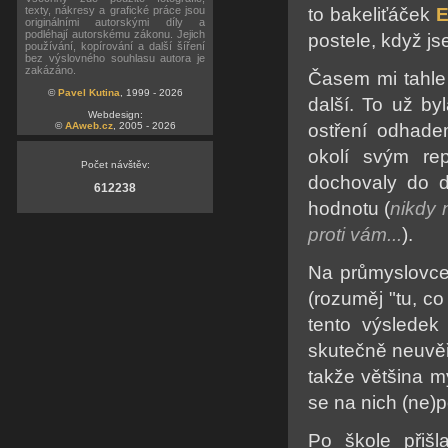
texty, nákresy a grafické práce jsou
to bakeliťáček
E
originálními autorskými díly a
podléhají autorskému zákonu. Jejich
postele, když jse
používání, kopírování a další šíření
bez výslovného souhlasu autora je
zakázáno.
Časem mi tahle 
©
Pavel Kutina
, 1999 - 2026
další. To už by
Webdesign:
©
AAweb.cz
, 2005 - 2026
ostření odhade
okolí svým re
Počet návštěv:
dochovaly do d
612238
hodnotu (
nikdy 
proti vám...
).
Na průmyslovce 
(rozuměj "tu, co 
tento výsledek
skutečně neuvěř
takže většina m
se na nich (ne)
Po škole přišl