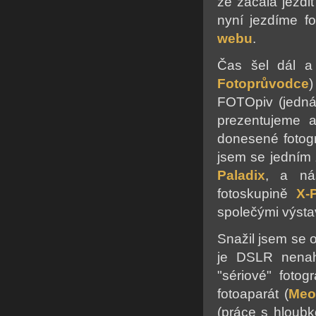
že začala jezdi
nyní jezdíme fo
webu
.
Čas šel dál a
Fotoprůvodce
FOTOpiv (jedná
prezentujeme a
donesené fotogr
jsem se jedním 
Paladix
, a ná
fotoskupině
X-
společými výsta
Snažil jsem se o
je DSLR nenahr
"sériové" fotog
fotoaparát (
Meo
(práce s hloubkou