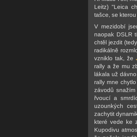
Leitz) "Leica 
tašce, se kterou
V mezidobí jse
naopak DSLR tí
chtěl jezdit (te
radikálně rozmlo
vzniklo tak, že
rally a že mu z
lákala už dávno
rally mne chytl
závodů snažím 
řvoucí a smrdíc
uzounkých ces
zachytit dynamik
které vede ke z
Kupodivu atmosf