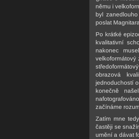
němu i velkofor
byl zanedlouho
poslat Magnitara
Po krátké epizod
kvalitativní s
nakonec musel
velkoformátový z
středoformátov
obrazová kval
jednoduchostí o
konečně naše
nafotografová
začínáme rozumě
Zatím mne tedy 
častěji se snaží
umění a dávat fo