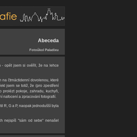
Abeceda
Fotoúkol Paladixu
 - opět jsem si ověřil, že na lehce
em na čtrnáctidenní dovolenou, které
ekl jsem se totiž, že (pro zpestření
lo prolézt pokoje, zahradu, kuchyň,
í nafocení a zpracování fotografií.
til R, G a P, naopak jednodušší byla
ych nejspíš "sám od sebe" nenašel