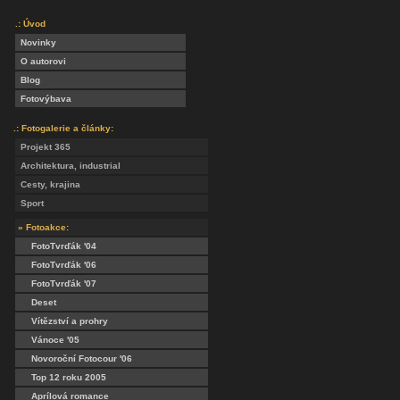
.: Úvod
Novinky
O autorovi
Blog
Fotovýbava
.: Fotogalerie a články:
Projekt 365
Architektura, industrial
Cesty, krajina
Sport
» Fotoakce:
FotoTvrďák '04
FotoTvrďák '06
FotoTvrďák '07
Deset
Vítězství a prohry
Vánoce '05
Novoroční Fotocour '06
Top 12 roku 2005
Aprílová romance