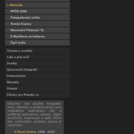
» Abeceda
PPČD 2006
Fotografování zvířat
Temný Expres
Novoroční Fotocour '11
S Myšákem za kulturou
Čtyři tváře
Témata a soutěže
Lidé a jiná zvěř
Svatby
Zpracování fotografií
Fototechnika
Manuály
Ostatní
Články pro Paladix.cz
Všechny zde použité fotografie,
texty, nákresy a grafické práce jsou
originálními autorskými díly a
podléhají autorskému zákonu. Jejich
používání, kopírování a další šíření
bez výslovného souhlasu autora je
zakázáno.
©
Pavel Kutina
, 1999 - 2026