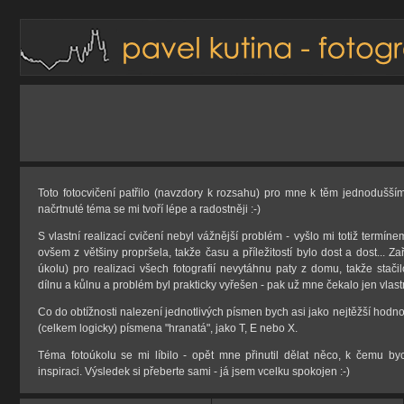
Toto fotocvičení patřilo (navzdory k rozsahu) pro mne k těm jednodušším
načrtnuté téma se mi tvoří lépe a radostněji :-)
S vlastní realizací cvičení nebyl vážnější problém - vyšlo mi totiž termín
ovšem z většiny propršela, takže času a příležitostí bylo dost a dost... Zař
úkolu) pro realizaci všech fotografií nevytáhnu paty z domu, takže stači
dílnu a kůlnu a problém byl prakticky vyřešen - pak už mne čekalo jen vlastn
Co do obtížnosti nalezení jednotlivých písmen bych asi jako nejtěžší hodno
(celkem logicky) písmena "hranatá", jako T, E nebo X.
Téma fotoúkolu se mi líbilo - opět mne přinutil dělat něco, k čemu b
inspiraci. Výsledek si přeberte sami - já jsem vcelku spokojen :-)