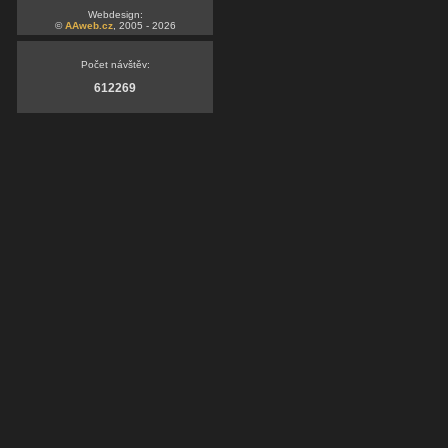
Webdesign:
©
AAweb.cz
, 2005 - 2026
Počet návštěv:
612269