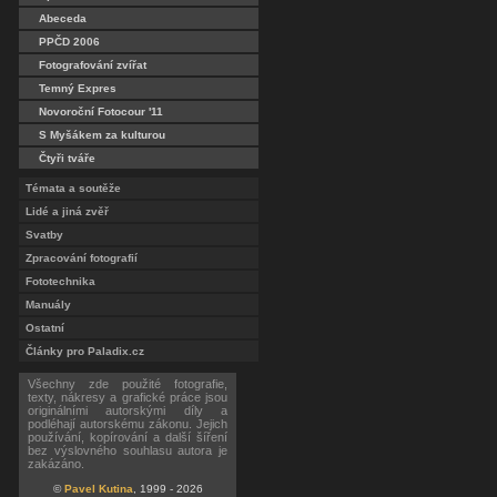
Abeceda
PPČD 2006
Fotografování zvířat
Temný Expres
Novoroční Fotocour '11
S Myšákem za kulturou
Čtyři tváře
Témata a soutěže
Lidé a jiná zvěř
Svatby
Zpracování fotografií
Fototechnika
Manuály
Ostatní
Články pro Paladix.cz
Všechny zde použité fotografie,
texty, nákresy a grafické práce jsou
originálními autorskými díly a
podléhají autorskému zákonu. Jejich
používání, kopírování a další šíření
bez výslovného souhlasu autora je
zakázáno.
©
Pavel Kutina
, 1999 - 2026