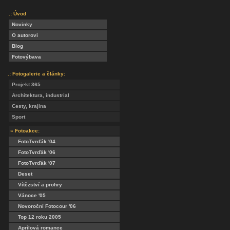
.: Úvod
Novinky
O autorovi
Blog
Fotovýbava
.: Fotogalerie a články:
Projekt 365
Architektura, industrial
Cesty, krajina
Sport
» Fotoakce:
FotoTvrďák '04
FotoTvrďák '06
FotoTvrďák '07
Deset
Vítězství a prohry
Vánoce '05
Novoroční Fotocour '06
Top 12 roku 2005
Aprílová romance