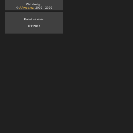
Webdesign:
©
AAweb.cz
, 2005 - 2026
Počet návštěv:
611987