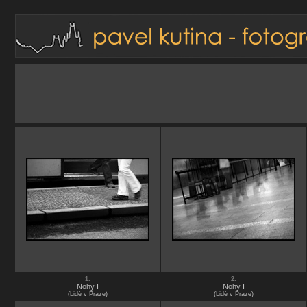
1.
2.
Nohy I
Nohy I
(Lidé v Praze)
(Lidé v Praze)