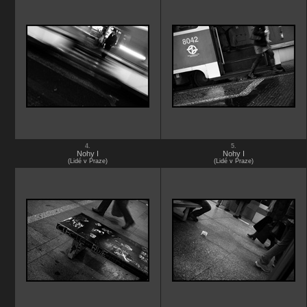
4.
5.
Nohy I
Nohy I
(Lidé v Praze)
(Lidé v Praze)