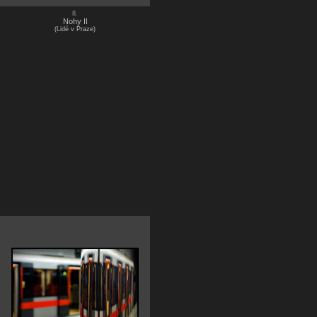
8.
Nohy II
(Lidé v Praze)