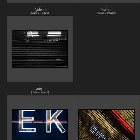
6.
7.
Nohy II
Nohy II
(Lidé v Praze)
(Lidé v Praze)
9.
Nohy II
(Lidé v Praze)