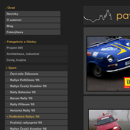
.: Úvod
Novinky
O autorovi
Blog
Fotovýbava
.: Fotogalerie a články:
Projekt 365
Architektura, industrial
Cesty, krajina
» Sport:
Čtvrt míle Žižkovem
Rallye Pelhřimov '05
Rallye Český Krumlov '05
Rally Bohemia '05
Barum Rally '05
Rally Příbram '05
Horácká Rally '05
» Podbrdská Rallye '05
Pražský rallysprint '05
Rallye Český Krumlov '06