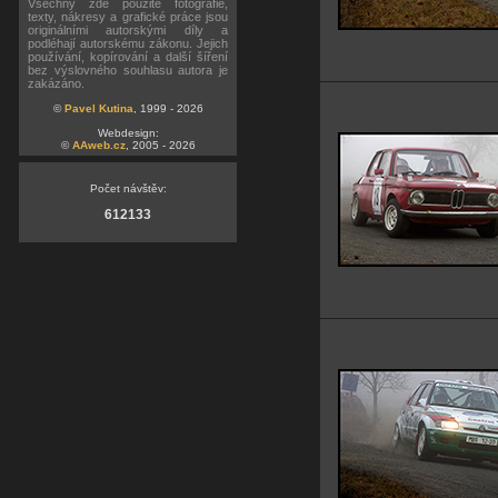
Všechny zde použité fotografie,
texty, nákresy a grafické práce jsou
originálními autorskými díly a
podléhají autorskému zákonu. Jejich
používání, kopírování a další šíření
bez výslovného souhlasu autora je
zakázáno.
©
Pavel Kutina
, 1999 - 2026
Webdesign:
©
AAweb.cz
, 2005 - 2026
Počet návštěv:
612133