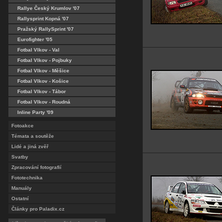
Rallye Český Krumlov '07
Rallysprint Kopná '07
Pražský RallySprint '07
Eurofighter '05
Fotbal Vlkov - Val
Fotbal Vlkov - Pojbuky
Fotbal Vlkov - Měšice
Fotbal Vlkov - Košice
Fotbal Vlkov - Tábor
Fotbal Vlkov - Roudná
Inline Party '09
Fotoakce
Témata a soutěže
Lidé a jiná zvěř
Svatby
Zpracování fotografií
Fototechnika
Manuály
Ostatní
Články pro Paladix.cz