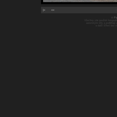
|<
<<
Pa
©
Všechny zde použité fotografie
autorskými díly a podléhají
a další šíření bez 