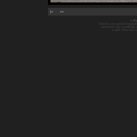
|<
<<
Pa
©
Všechny zde použité fotografie
autorskými díly a podléhají
a další šíření bez 