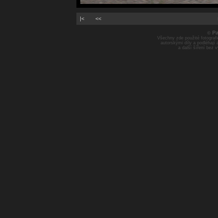
|<
<<
Pa
©
Všechny zde použité fotografie
autorskými díly a podléhají
a další šíření bez 