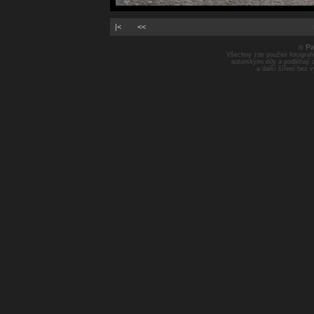
|<
<<
Pa
©
Všechny zde použité fotografie
autorskými díly a podléhají
a další šíření bez 