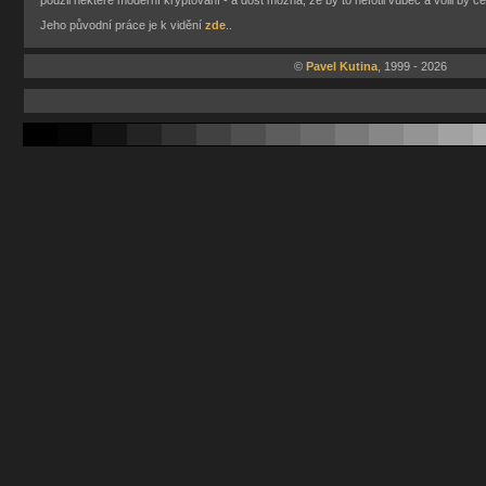
použil některé moderní kryptování - a dost možná, že by to nefotil vůbec a volil by
Jeho původní práce je k vidění
zde
..
©
Pavel Kutina
, 1999 - 2026