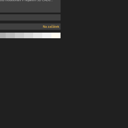
 cestu modelování v nějakém 3D CADu...
Na začátek