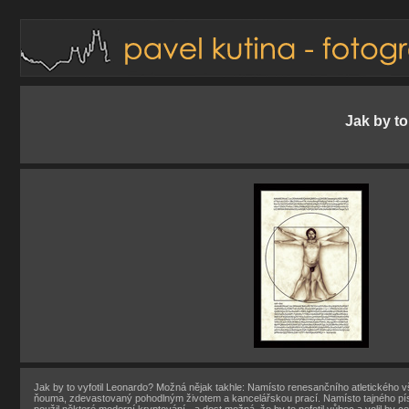
Jak by to
Jak by to vyfotil Leonardo? Možná nějak takhle: Namísto renesančního atletického
ňouma, zdevastovaný pohodlným životem a kancelářskou prací. Namísto tajného p