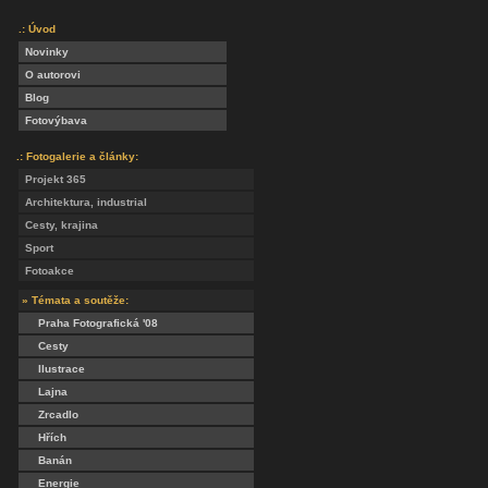
.: Úvod
Novinky
O autorovi
Blog
Fotovýbava
.: Fotogalerie a články:
Projekt 365
Architektura, industrial
Cesty, krajina
Sport
Fotoakce
» Témata a soutěže:
Praha Fotografická '08
Cesty
Ilustrace
Lajna
Zrcadlo
Hřích
Banán
Energie