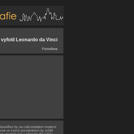
 vyfotil Leonardo da Vinci
Fototéma
 všeumělce by mu stál modelem moderní
ísma ve svých poznámkách by určitě