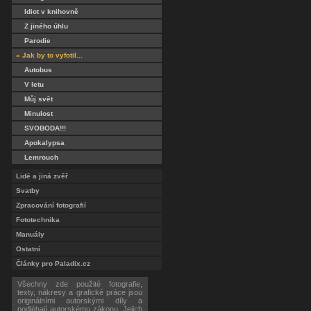
Idiot v knihovně
Z jiného úhlu
Parodie
» Jak by to vyfotil...
Autobus
V letu
Můj svět
Minulost
SVOBODA!!!
Apokalypsa
Lemrouch
Lidé a jiná zvěř
Svatby
Zpracování fotografií
Fototechnika
Manuály
Ostatní
Články pro Paladix.cz
Všechny zde použité fotografie,
texty, nákresy a grafické práce jsou
originálními autorskými díly a
podléhají autorskému zákonu. Jejich