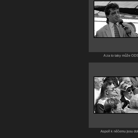
A za to taky může ODS
Aspoň k něčemu jsou do