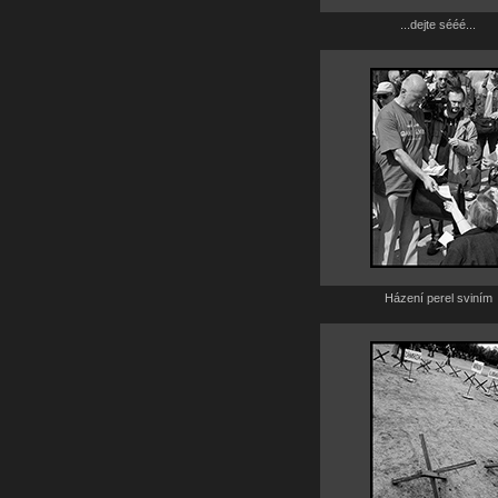
...dejte sééé...
Házení perel sviním