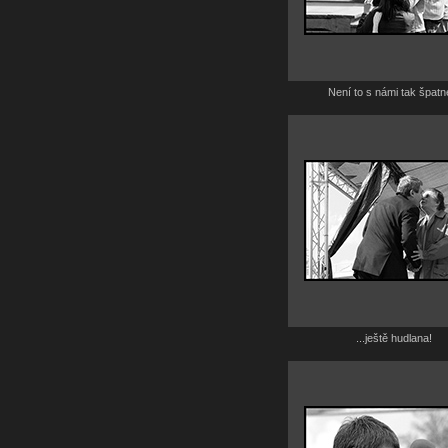
Není to s námi tak špatné
...ještě hudlana!