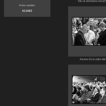
Tak už přestanou kecat
Počet návštěv:
613483
A komu že to mám dát