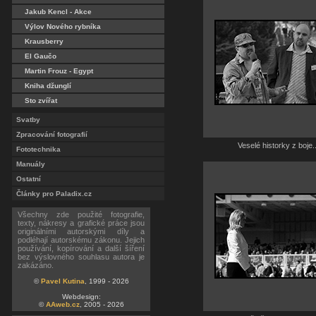
Jakub Kencl - Akce
Výlov Nového rybníka
Krausberry
El Gaučo
Martin Frouz - Egypt
Kniha džunglí
Sto zvířat
Svatby
Zpracování fotografií
Veselé historky z boje..
Fototechnika
Manuály
Ostatní
Články pro Paladix.cz
Všechny zde použité fotografie,
texty, nákresy a grafické práce jsou
originálními autorskými díly a
podléhají autorskému zákonu. Jejich
používání, kopírování a další šíření
bez výslovného souhlasu autora je
zakázáno.
©
Pavel Kutina
, 1999 - 2026
Webdesign:
©
AAweb.cz
, 2005 - 2026