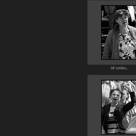
Již vzhůru...