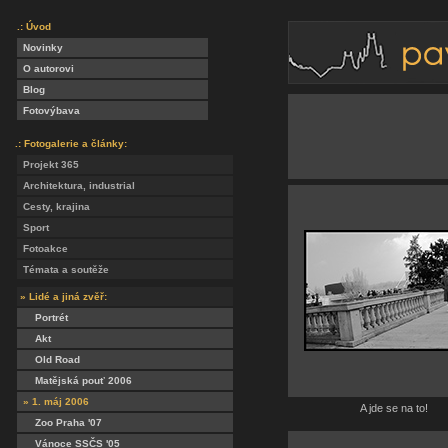
.: Úvod
Novinky
O autorovi
Blog
Fotovýbava
.: Fotogalerie a články:
Projekt 365
Architektura, industrial
Cesty, krajina
Sport
Fotoakce
Témata a soutěže
» Lidé a jiná zvěř:
Portrét
Akt
Old Road
Matějská pouť 2006
» 1. máj 2006
A jde se na to!
Zoo Praha '07
Vánoce SSČS '05