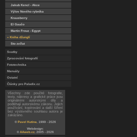
Jakub Kencl - Akce
Výlov Nového rybníka
Krausberry
El Gaučo
Martin Frouz - Egypt
» Kniha džunglí
Sto zvířat
Svatby
Zpracování fotografií
Fototechnika
Manuály
Ostatní
Články pro Paladix.cz
Všechny zde použité fotografie,
texty, nákresy a grafické práce jsou
originálními autorskými díly a
podléhají autorskému zákonu. Jejich
používání, kopírování a další šíření
bez výslovného souhlasu autora je
zakázáno.
©
Pavel Kutina
, 1999 - 2026
Webdesign:
©
AAweb.cz
, 2005 - 2026