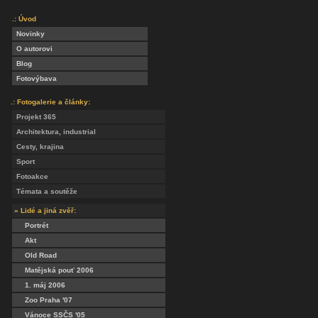
.: Úvod
Novinky
O autorovi
Blog
Fotovýbava
.: Fotogalerie a články:
Projekt 365
Architektura, industrial
Cesty, krajina
Sport
Fotoakce
Témata a soutěže
» Lidé a jiná zvěř:
Portrét
Akt
Old Road
Matějská pouť 2006
1. máj 2006
Zoo Praha '07
Vánoce SSČS '05