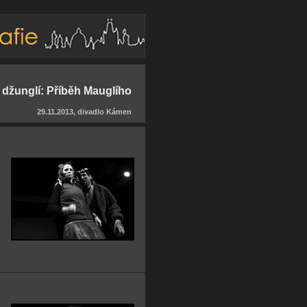
žunglí: Příběh Mauglího
29.11.2013, divadlo Kámen