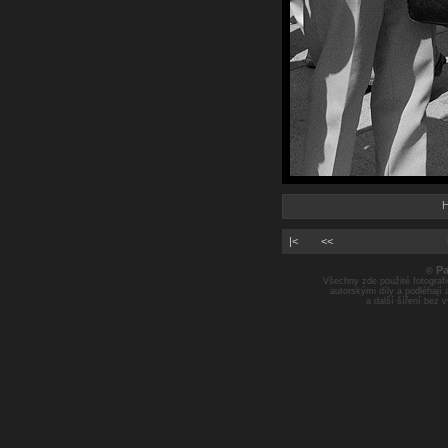
H
|<
<<
Pa
©
Všechny zde použité fotografie
autorskými díly a podléhají
a další šíření bez 