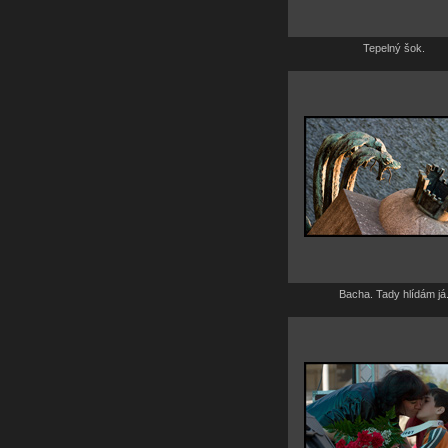
Tepelný šok.
Bacha. Tady hlídám já