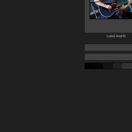
Luboš Andršt