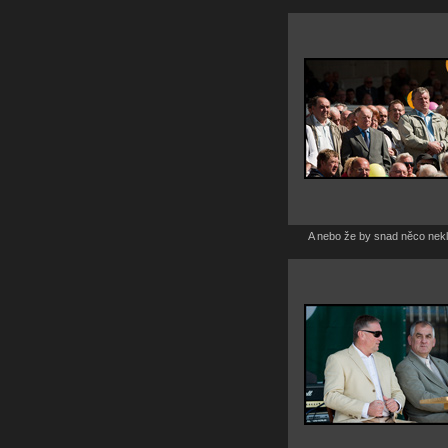
A nebo že by snad něco nek