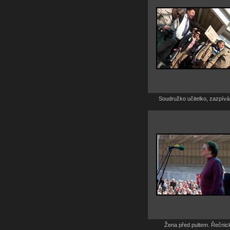
Soudružko učitelko, zazpív
Žena před pultem. Řečnic