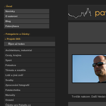
.: Úvod
Novinky
O autorovi
Blog
Fotovýbava
.: Fotogalerie a články:
» Projekt 365:
Říjen až leden
Architektura, industrial
Cesty, krajina
Sport
Fotoakce
Témata a soutěže
Lidé a jiná zvěř
Svatby
Zpracování fotografií
Fototechnika
Manuály
Tvrďák nalezen. Další hledat 
Ostatní
Články pro Paladix.cz