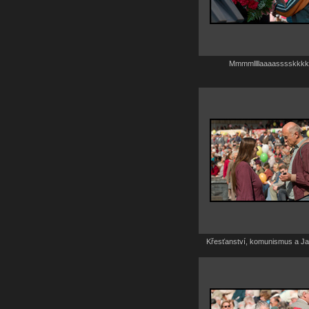
Mmmmllllaaaasssskkkk!
Křesťanství, komunismus a Jan