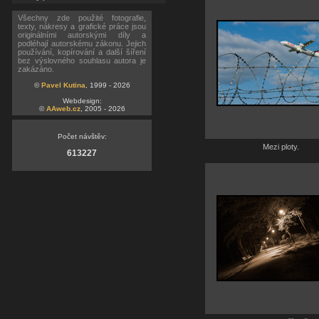
Všechny zde použité fotografie,
texty, nákresy a grafické práce jsou
originálními autorskými díly a
podléhají autorskému zákonu. Jejich
používání, kopírování a další šíření
bez výslovného souhlasu autora je
zakázáno.
©
Pavel Kutina
, 1999 - 2026
Webdesign:
©
AAweb.cz
, 2005 - 2026
Počet návštěv:
Mezi ploty.
613227