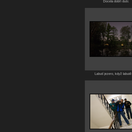
Docela dobří duši.
Labutí jezero, když labutě