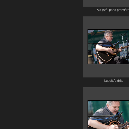
Ale jistě, pane premiére
Luboš Andršt