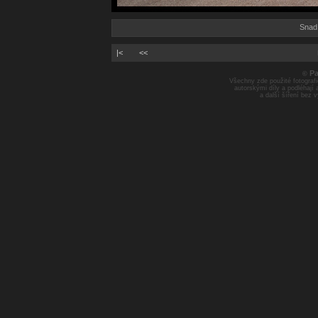
Snad 
|<
<<
Pa
©
Všechny zde použité fotografie
autorskými díly a podléhají
a další šíření bez 