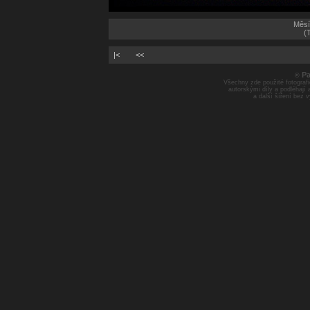
Měsí
(
|<
<<
Pa
©
Všechny zde použité fotografie
autorskými díly a podléhají
a další šíření bez 