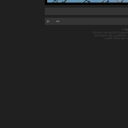
|<
<<
Pa
©
Všechny zde použité fotografie
autorskými díly a podléhají
a další šíření bez 