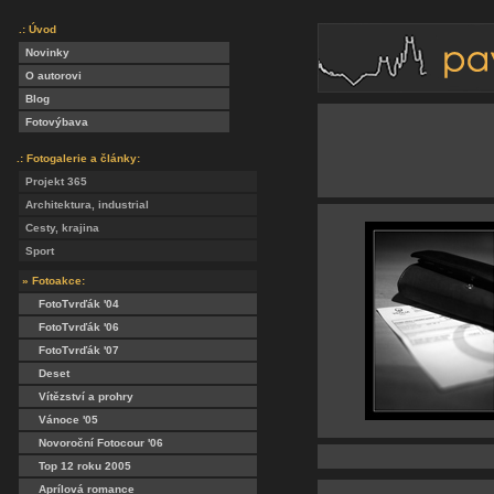
.: Úvod
Novinky
O autorovi
Blog
Fotovýbava
.: Fotogalerie a články:
Projekt 365
Architektura, industrial
Cesty, krajina
Sport
» Fotoakce:
FotoTvrďák '04
FotoTvrďák '06
FotoTvrďák '07
Deset
Vítězství a prohry
Vánoce '05
Novoroční Fotocour '06
Top 12 roku 2005
Aprílová romance