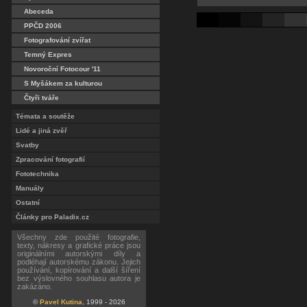
Abeceda
PPČD 2006
Fotografování zvířat
Temný Expres
Novoroční Fotocour '11
S Myšákem za kulturou
Čtyři tváře
Témata a soutěže
Lidé a jiná zvěř
Svatby
Zpracování fotografií
Fototechnika
Manuály
Ostatní
Články pro Paladix.cz
Všechny zde použité fotografie,
texty, nákresy a grafické práce jsou
originálními autorskými díly a
podléhají autorskému zákonu. Jejich
používání, kopírování a další šíření
bez výslovného souhlasu autora je
zakázáno.
©
Pavel Kutina
, 1999 - 2026