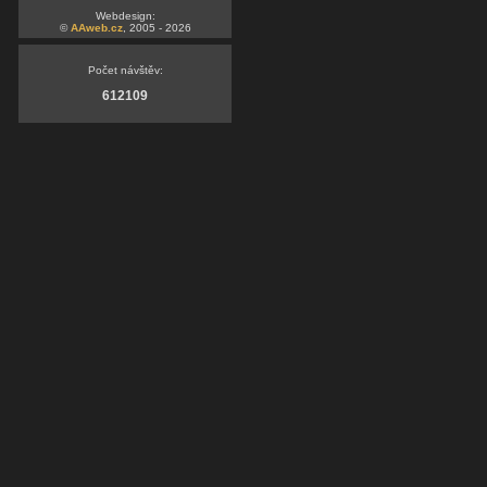
Webdesign:
©
AAweb.cz
, 2005 - 2026
Počet návštěv:
612109