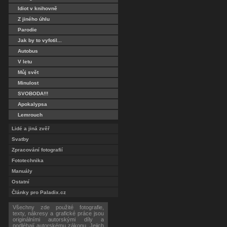
Idiot v knihovně
Z jiného úhlu
Parodie
Jak by to vyfotil...
Autobus
V letu
Můj svět
Minulost
SVOBODA!!!
Apokalypsa
Lemrouch
Lidé a jiná zvěř
Svatby
Zpracování fotografií
Fototechnika
Manuály
Ostatní
Články pro Paladix.cz
Všechny zde použité fotografie,
texty, nákresy a grafické práce jsou
originálními autorskými díly a
podléhají autorskému zákonu. Jejich