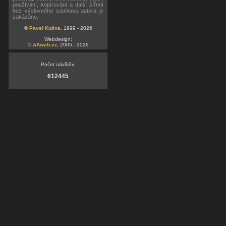
používání, kopírování a další šíření
bez výslovného souhlasu autora je
zakázáno.
©
Pavel Kutina
, 1999 - 2026
Webdesign:
©
AAweb.cz
, 2005 - 2026
Počet návštěv:
612445