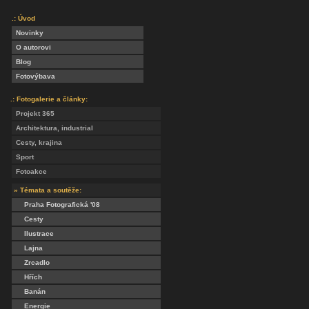
.: Úvod
Novinky
O autorovi
Blog
Fotovýbava
.: Fotogalerie a články:
Projekt 365
Architektura, industrial
Cesty, krajina
Sport
Fotoakce
» Témata a soutěže:
Praha Fotografická '08
Cesty
Ilustrace
Lajna
Zrcadlo
Hřích
Banán
Energie