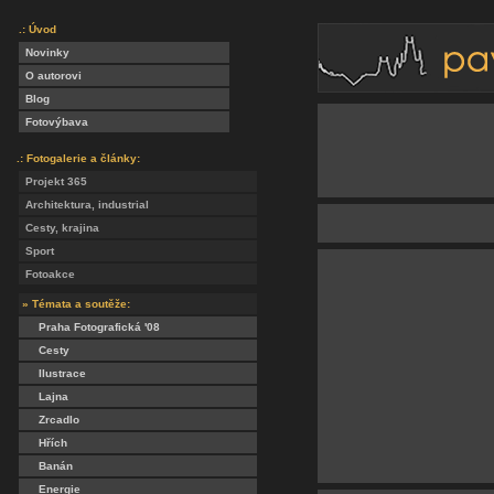
.: Úvod
Novinky
O autorovi
Blog
Fotovýbava
.: Fotogalerie a články:
Projekt 365
Architektura, industrial
Cesty, krajina
Sport
Fotoakce
» Témata a soutěže:
Praha Fotografická '08
Cesty
Ilustrace
Lajna
Zrcadlo
Hřích
Banán
Energie