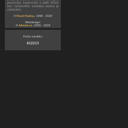
používání, kopírování a další šíření
bez výslovného souhlasu autora je
zakázáno.
©
Pavel Kutina
, 1999 - 2026
Webdesign:
©
AAweb.cz
, 2005 - 2026
Počet návštěv:
612213