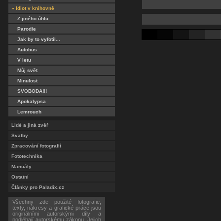
» Idiot v knihovně
Z jiného úhlu
Parodie
Jak by to vyfotil...
Autobus
V letu
Můj svět
Minulost
SVOBODA!!!
Apokalypsa
Lemrouch
Lidé a jiná zvěř
Svatby
Zpracování fotografií
Fototechnika
Manuály
Ostatní
Články pro Paladix.cz
Všechny zde použité fotografie,
texty, nákresy a grafické práce jsou
originálními autorskými díly a
podléhají autorskému zákonu. Jejich