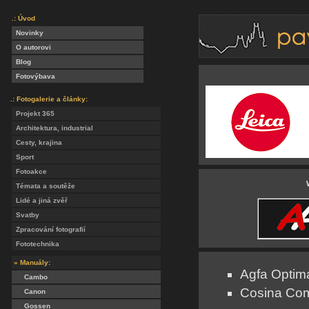
.: Úvod
Novinky
O autorovi
Blog
Fotovýbava
.: Fotogalerie a články:
Projekt 365
Architektura, industrial
Cesty, krajina
Sport
Fotoakce
Témata a soutěže
Lidé a jiná zvěř
Svatby
Zpracování fotografií
Fototechnika
» Manuály:
Agfa Optim
Cambo
Cosina Com
Canon
Gossen