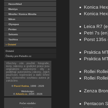
Hasselblad
Konica Hexa
Mamiya
Konica Hex
Minolta / Konica Minolta
Nikon
Olympus
Leica R7 (e
Pentax
Petri 7s (en
Sekonic
Porst 135s 
Yashica
» Ostatní
Ostatní
Praktica MT
Články pro Paladix.cz
Praktica MT
Všechny zde použité fotografie,
texty, nákresy a grafické práce jsou
originálními autorskými díly a
Rollei Rolle
podléhají autorskému zákonu. Jejich
používání, kopírování a další šíření
Rollei Rolle
bez výslovného souhlasu autora je
zakázáno.
©
Pavel Kutina
, 1999 - 2026
Zenza Bron
Webdesign:
©
AAweb.cz
, 2005 - 2026
Pentacon S
Počet návštěv: