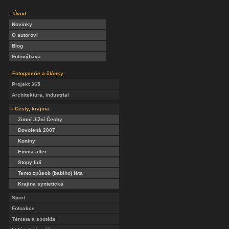
.: Úvod
Novinky
O autorovi
Blog
Fotovýbava
.: Fotogalerie a články:
Projekt 365
Architektura, industrial
» Cesty, krajina:
Zimní Jižní Čechy
Dovolená 2007
Koniny
Emma after
Stopy lidí
Tento způsob (babího) léta
Krajina syntetická
Sport
Fotoakce
Témata a soutěže