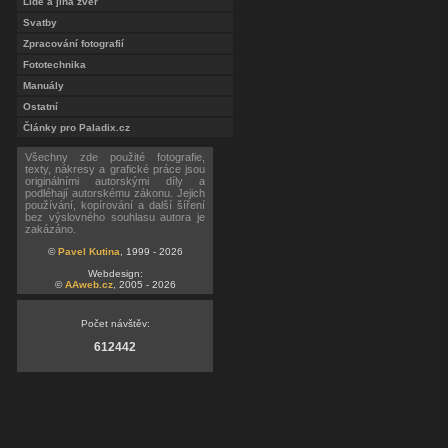
Lidé a jiná zvěř
Svatby
Zpracování fotografií
Fototechnika
Manuály
Ostatní
Články pro Paladix.cz
Všechny zde použité fotografie,
texty, nákresy a grafické práce jsou
originálními autorskými díly a
podléhají autorskému zákonu. Jejich
používání, kopírování a další šíření
bez výslovného souhlasu autora je
zakázáno.
©
Pavel Kutina
, 1999 - 2026
Webdesign:
©
AAweb.cz
, 2005 - 2026
Počet návštěv:
612442