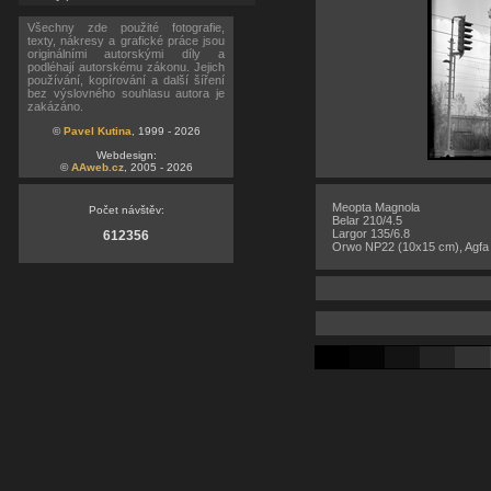
Všechny zde použité fotografie,
texty, nákresy a grafické práce jsou
originálními autorskými díly a
podléhají autorskému zákonu. Jejich
používání, kopírování a další šíření
bez výslovného souhlasu autora je
zakázáno.
©
Pavel Kutina
, 1999 - 2026
Webdesign:
©
AAweb.cz
, 2005 - 2026
Meopta Magnola
Počet návštěv:
Belar 210/4.5
Largor 135/6.8
612356
Orwo NP22 (10x15 cm), Agfa 