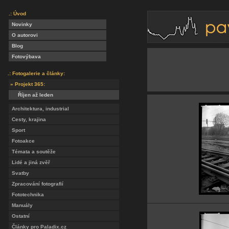
.: Úvod
Novinky
O autorovi
Blog
Fotovýbava
.: Fotogalerie a články:
» Projekt 365:
Říjen až leden
Architektura, industrial
Cesty, krajina
Sport
Fotoakce
Témata a soutěže
Lidé a jiná zvěř
Svatby
Zpracování fotografií
Fototechnika
Manuály
Ostatní
Články pro Paladix.cz