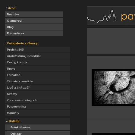
.: Úvod
Novinky
O autorovi
Blog
Fotovýbava
.: Fotogalerie a články:
Projekt 365
Architektura, industrial
Cesty, krajina
Sport
Fotoakce
Témata a soutěže
Lidé a jiná zvěř
Svatby
Zpracování fotografií
Fototechnika
Manuály
» Ostatní:
Fotoknihovna
Odkazy