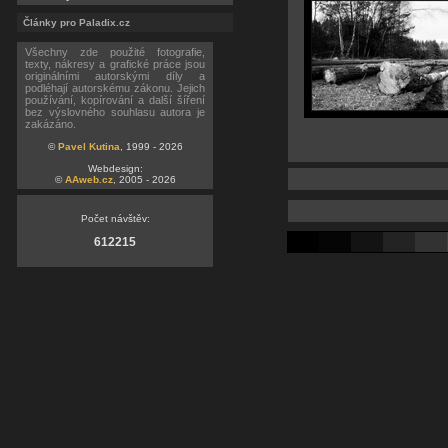
Články pro Paladix.cz
Všechny zde použité fotografie,
texty, nákresy a grafické práce jsou
originálními autorskými díly a
podléhají autorskému zákonu. Jejich
používání, kopírování a další šíření
bez výslovného souhlasu autora je
zakázáno.
©
Pavel Kutina
, 1999 - 2026
Webdesign:
©
AAweb.cz
, 2005 - 2026
Počet návštěv:
612215