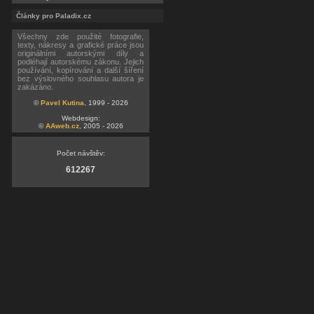
Články pro Paladix.cz
Všechny zde použité fotografie,
texty, nákresy a grafické práce jsou
originálními autorskými díly a
podléhají autorskému zákonu. Jejich
používání, kopírování a další šíření
bez výslovného souhlasu autora je
zakázáno.
©
Pavel Kutina
, 1999 - 2026
Webdesign:
©
AAweb.cz
, 2005 - 2026
Počet návštěv:
612267