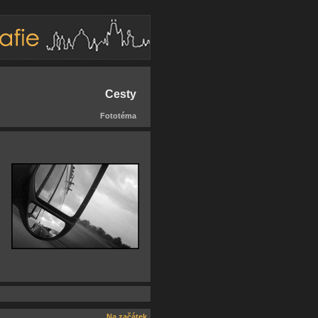
Cesty
Fototéma
Na začátek