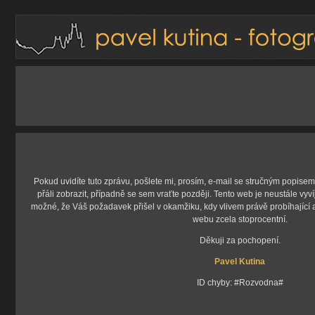
Pokud uvidíte tuto zprávu, pošlete mi, prosím, e-mail se stručným popisem c
přáli zobrazit, případně se sem vraťte později. Tento web je neustále vyv
možné, že Váš požadavek přišel v okamžiku, kdy vlivem právě probíhající 
webu zcela stoprocentní.
Děkuji za pochopení.
Pavel Kutina
ID chyby: #Rozvodna#