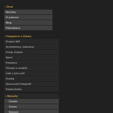
.: Úvod
Novinky
O autorovi
Blog
Fotovýbava
.: Fotogalerie a články:
Projekt 365
Architektura, industrial
Cesty, krajina
Sport
Fotoakce
Témata a soutěže
Lidé a jiná zvěř
Svatby
Zpracování fotografií
Fototechnika
» Manuály:
Cambo
Canon
Gossen