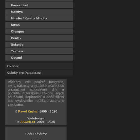
Hasselblad
Mamiya
Minolta / Konica Minolta
Nikon
Olympus
Pentax
Sekonic
Yashica
Ostatní
Ostatní
Články pro Paladix.cz
Všechny zde použité fotografie,
texty, nákresy a grafické práce jsou
originálními autorskými díly a
podléhají autorskému zákonu. Jejich
používání, kopírování a další šíření
bez výslovného souhlasu autora je
zakázáno.
©
Pavel Kutina
, 1999 - 2026
Webdesign:
©
AAweb.cz
, 2005 - 2026
Počet návštěv: