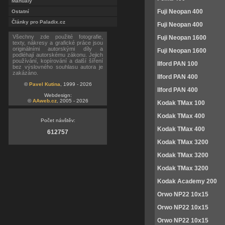
Manuály
Fuji Neopan 400
Ostatní
Články pro Paladix.cz
Fuji Neopan 400
Všechny zde použité fotografie,
Fuji Neopan 1600
texty, nákresy a grafické práce jsou
originálními autorskými díly a
Fuji Neopan 1600
podléhají autorskému zákonu. Jejich
používání, kopírování a další šíření
Ilford PAN 100
bez výslovného souhlasu autora je
zakázáno.
Ilford PAN 400
©
Pavel Kutina
, 1999 - 2026
Ilford PAN 400
Webdesign:
©
AAweb.cz
, 2005 - 2026
Kodak TMax 100
Kodak TMax 400
Počet návštěv:
Kodak TMax 400
612757
Kodak TMax 3200
Kodak TMax 3200
Kodak TMax 3200
Kodak Academy 200
Orwo NP22 10x15
Orwo NP22 10x15
Orwo NP22 10x15