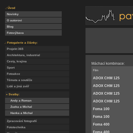
.: Úvod
Novinky
O autorovi
Blog
Fotovýbava
.: Fotogalerie a články:
Projekt 365
Architektura, industrial
Cesty, krajina
Máchací kombinace:
Sport
Film
Fotoakce
ADOX CHM 125
Témata a soutěže
ADOX CHM 125
Lidé a jiná zvěř
ADOX CHM 125
» Svatby:
Andy a Roman
ADOX CHM 125
Zuzka a Michal
Foma 100
Hanka a Michal
Foma 100
Zpracování fotografií
Foma 400
Fototechnika
Foma 400