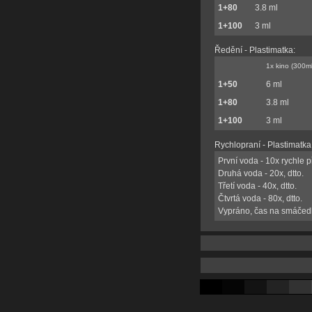
1+80
3.8 ml
1+100
3 ml
Ředění - Plastimatka:
1x kino (300ml
1+50
6 ml
1+80
3.8 ml
1+100
3 ml
Rychlopraní - Plastimatka
První voda - 10x rychle p
Druhá voda - 20x, dtto.
Třetí voda - 40x, dtto.
Čtvrtá voda - 80x, dtto.
Vypráno, čas na smáčed