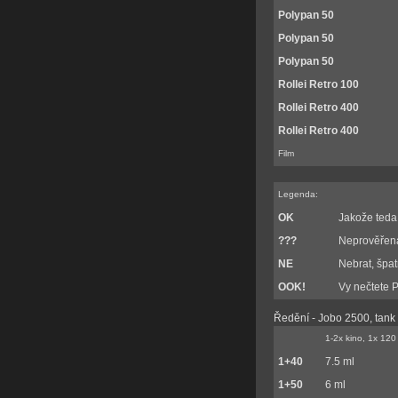
Polypan 50
Polypan 50
Polypan 50
Rollei Retro 100
Rollei Retro 400
Rollei Retro 400
Film
Legenda:
OK
Jakože teda 
???
Neprověřená
NE
Nebrat, špat
OOK!
Vy nečtete 
Ředění - Jobo 2500, tank
1-2x kino, 1x 120
1+40
7.5 ml
1+50
6 ml