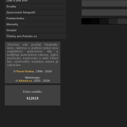
Lidé a jiná zvěř
Svatby
Zpracování fotografií
Fototechnika
Manuály
Ostatní
Články pro Paladix.cz
Všechny zde použité fotografie,
texty, nákresy a grafické práce jsou
originálními autorskými díly a
podléhají autorskému zákonu. Jejich
používání, kopírování a další šíření
bez výslovného souhlasu autora je
zakázáno.
©
Pavel Kutina
, 1999 - 2026
Webdesign:
©
AAweb.cz
, 2005 - 2026
Počet návštěv:
612619