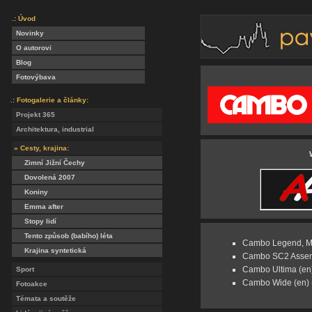
.: Úvod
Novinky
O autorovi
Blog
Fotovýbava
.: Fotogalerie a články:
Projekt 365
Architektura, industrial
» Cesty, krajina:
Zimní Jižní Čechy
Dovolená 2007
Koniny
Emma after
Stopy lidí
Tento způsob (babího) léta
Cambo Legend, Ma
Krajina syntetická
Cambo SC2 Assemb
Cambo Ultima (en
Sport
Cambo Wide (en) 
Fotoakce
Témata a soutěže