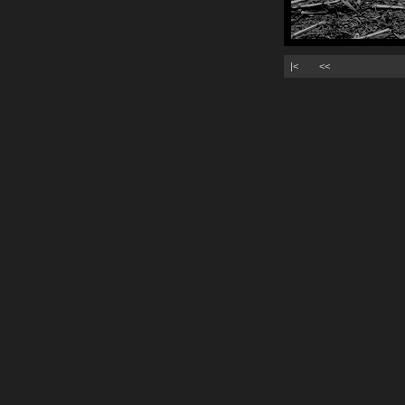
|<
<<