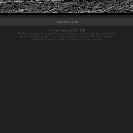
Fotografie
9
z
15
Pavel Kutina
©
1999 - 2026
Všechny zde použité fotografie, texty, nákresy a grafické práce jsou originálními
autorskými díly a podléhají autorskému zákonu. Jejich používání, kopírování
a další šíření bez výslovného souhlasu autora je zakázáno.