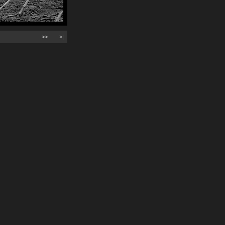
>>
>|