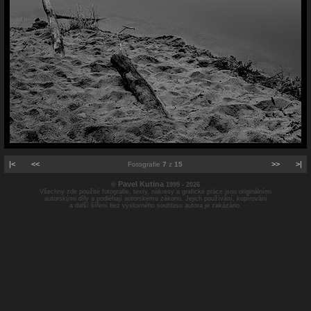
|<
<<
>>
>|
Fotografie
7
z
15
Pavel Kutina
©
1999 - 2026
Všechny zde použité fotografie, texty, nákresy a grafické práce jsou originálními
autorskými díly a podléhají autorskému zákonu. Jejich používání, kopírování
a další šíření bez výslovného souhlasu autora je zakázáno.