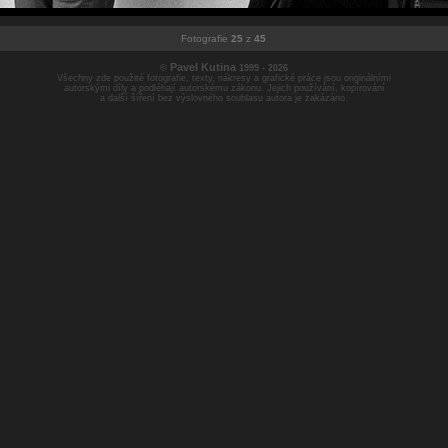
Fotografie
25
z
45
Pavel Kutina
©
1999 - 2026
Všechny zde použité fotografie, texty, nákresy a grafické práce jsou originálními
autorskými díly a podléhají autorskému zákonu. Jejich používání, kopírování
a další šíření bez výslovného souhlasu autora je zakázáno.