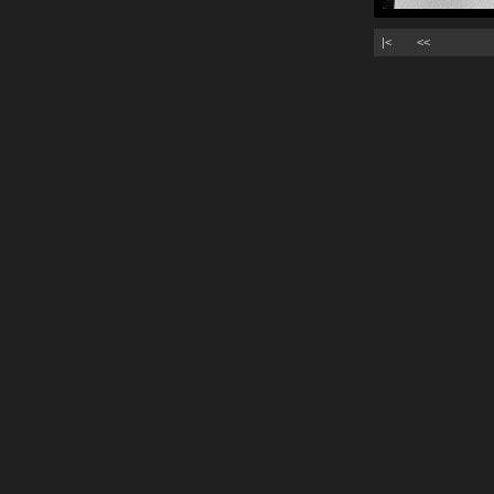
|<
<<