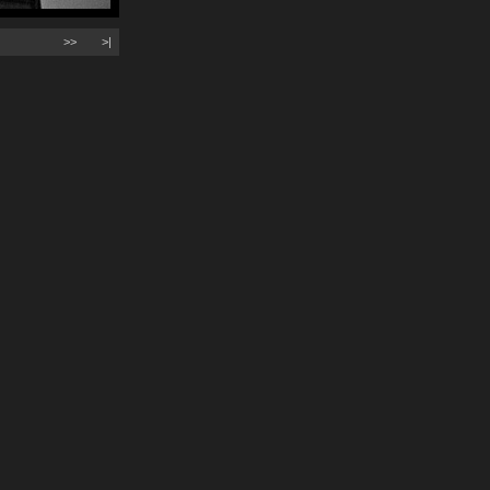
>>
>|