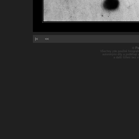
|<
<<
Pa
©
Všechny zde použité fotografie
autorskými díly a podléhají
a další šíření bez 