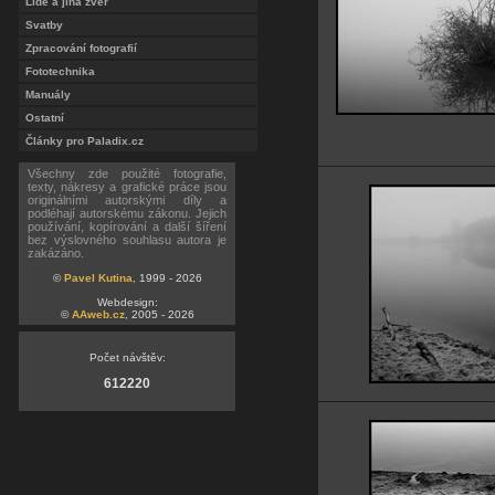
Lidé a jiná zvěř
Svatby
Zpracování fotografií
Fototechnika
Manuály
Ostatní
Články pro Paladix.cz
Všechny zde použité fotografie,
texty, nákresy a grafické práce jsou
originálními autorskými díly a
podléhají autorskému zákonu. Jejich
používání, kopírování a další šíření
bez výslovného souhlasu autora je
zakázáno.
©
Pavel Kutina
, 1999 - 2026
Webdesign:
©
AAweb.cz
, 2005 - 2026
Počet návštěv:
612220