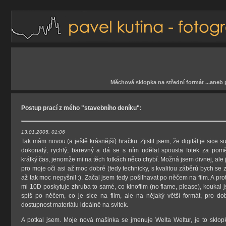
Měchová sklopka na střední formát ...aneb 
Postup prací z mého "stavebního deníku":
13.01.2005, 01:06
Tak mám novou (a ještě krásnější) hračku. Zjistil jsem, že digitál je sice su
dokonalý, rychlý, barevný a dá se s ním udělat spousta fotek za pom
krátký čas, jenomže mi na těch fotkách něco chybí. Možná jsem divnej, ale 
pro moje oči asi až moc dobré (tedy technicky, s kvalitou záběrů bych se 
až tak moc nepyšnil :). Začal jsem tedy pošilhavat po něčem na film. A pro
mi 10D poskytuje zhruba to samé, co kinofilm (no flame, please), koukal 
spíš po něčem, co je sice na film, ale na nějaký větší formát, pro do
dostupnost materiálu ideálně na svitek.
A potkal jsem. Moje nová mašinka se jmenuje Welta Weltur, je to sklop