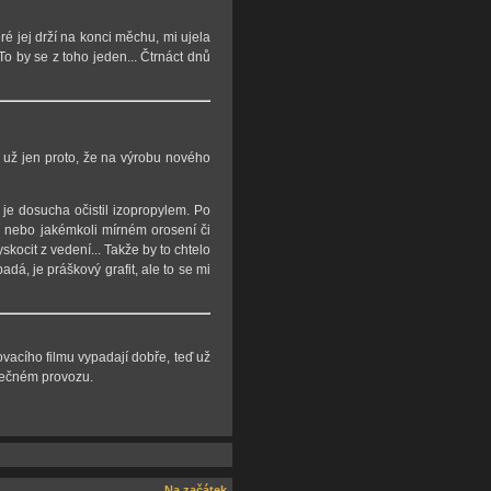
ré jej drží na konci měchu, mi ujela
 se z toho jeden... Čtrnáct dnů
o, už jen proto, že na výrobu nového
 je dosucha očistil izopropylem. Po
í nebo jakémkoli mírném orosení či
kocit z vedení... Takže by to chtelo
á, je práškový grafit, ale to se mi
vacího filmu vypadají dobře, teď už
utečném provozu.
Na začátek