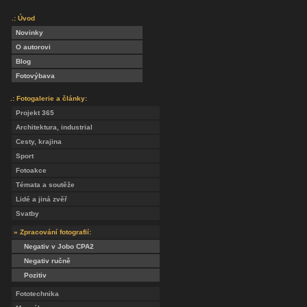
.: Úvod
Novinky
O autorovi
Blog
Fotovýbava
.: Fotogalerie a články:
Projekt 365
Architektura, industrial
Cesty, krajina
Sport
Fotoakce
Témata a soutěže
Lidé a jiná zvěř
Svatby
» Zpracování fotografií:
Negativ v Jobo CPA2
Negativ ručně
Pozitiv
Fototechnika