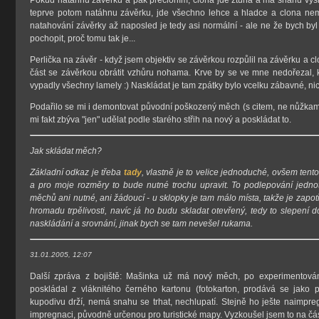
teprve potom natáhnu závěrku, jde všechno lehce a hladce a clona ne
natahování závěrky až naposled je tedy asi normální - ale ne že bych b
pochopit, proč tomu tak je...
Perlička na závěr - když jsem objektiv se závěrkou rozpůlil na závěrku a c
část se závěrkou obrátit vzhůru nohama. Krve by se ve mne nedořezal, k
vypadly všechny lamely :) Naskládat je tam zpátky bylo vcelku zábavné, 
Podařilo se mi i demontovat původní poškozený měch (s citem, ne nůžkam
mi fakt zbýva "jen" udělat podle starého střih na nový a poskládat to.
Jak skládat měch?
Základní odkaz je třeba
tady
, vlastně je to velice jednoduché, ovšem tent
a pro moje rozměry to bude nutné trochu upravit. To podlepování jedno
měchů ani nutné, ani žádoucí - u sklopky je tam málo místa, takže je zapotře
hromadu trpělivosti, navíc já ho budu skladat otevřený, tedy to slepení d
naskládání a srovnání, jinak bych se tam nevešel rukama.
31.01.2005, 12:07
Další zpráva z bojiště: Mašinka už má nový měch, po experimentová
poskládal z vláknitého černého kartonu (fotokarton, prodává se jako p
kupodivu drží, nemá snahu se trhat, nechlupatí. Stejně ho ješte naimpre
impregnaci, původně určenou pro turistické mapy. Vyzkoušel jsem to na čás