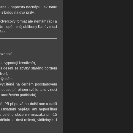
vraha - naprosto nechápu, jak tohle
 s bídou na dva prsty...
, čtvercový formát ale nemám rád) a
de - opět - můj oblíbený Karlův most
ráno.
oznatků:
le vypadají kreativně),
us deseti se zbytky starého bordelu
vor),
zadýchám,
o, vytištěné na černém podkladovém
e pouze při plném světle, a to v noci
ně oranžovém podkladu).
 Při přípravě na další noc a další
í (skládání nepřeju ani nejhoršímu
ka celého složení v mrazáku při -15
lalo to dost reflexů, viditelných i