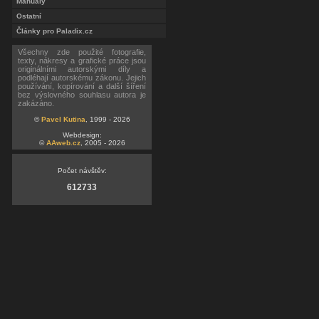
Manuály
Ostatní
Články pro Paladix.cz
Všechny zde použité fotografie,
texty, nákresy a grafické práce jsou
originálními autorskými díly a
podléhají autorskému zákonu. Jejich
používání, kopírování a další šíření
bez výslovného souhlasu autora je
zakázáno.
©
Pavel Kutina
, 1999 - 2026
Webdesign:
©
AAweb.cz
, 2005 - 2026
Počet návštěv:
612733