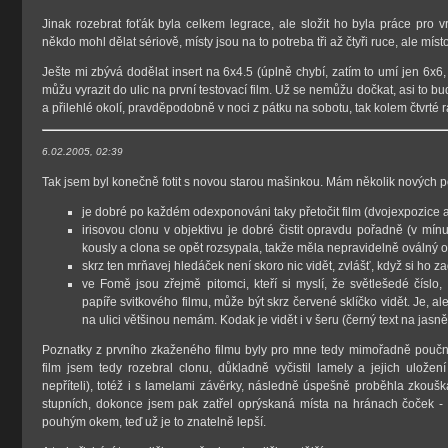
Jinak rozebrat foťák byla celkem legrace, ale složit ho byla práce pro 
někdo mohl dělat sériově, místy jsou na to potreba tři až čtyři ruce, ale místo
Ješte mi zbývá dodělat insert na 6x4.5 (úplně chybí, zatím to umí jen 6x6
můžu vyrazit do ulic na první testovací film. Už se nemůžu dočkat, asi to bu
a přilehlé okolí, pravděpodobně v noci z pátku na sobotu, tak kolem čtvrté 
6.02.2005, 02:39
Tak jsem byl konečně fotit s novou starou mašinkou. Mám několik nových p
je dobré po každém odexponováni taky přetočit film (dvojexpozice a
irisovou clonu v objektivu je dobré čistit opravdu pořadně (v mín
kously a clona se opět rozsypala, takže měla nepravidelně oválný ot
skrz ten mrňavej hledáček není skoro nic vidět, zvlášť, když si ho 
ve Fomě jsou zřejmě pitomci, kteří si myslí, že světlešedé čísl
papíře svitkového filmu, může být skrz červené sklíčko vidět. Je, al
na ulici většinou nemám. Kodak je vidět i v šeru (černý text na jas
Poznatky z prvního zkaženého filmu byly pro mne tedy mimořadně poučné.
film jsem tedy rozebral clonu, důkladně vyčistil lamely a jejich uložen
nepříteli), totéž i s lamelami závěrky, následně úspešně proběhla zkouš
stupních, dokonce jsem pak zatřel oprýskaná místa na hránach čoček - dě
pouhým okem, teď už je to znatelně lepší.