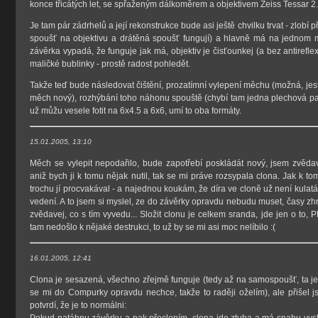
konce třicátých let, se spřaženým dálkoměrem a objektivem Zeiss Tessar 
Je tam pár zádrhelů a její rekonstrukce bude asi ještě chvilku trvat - zlobí p
spoušť na objektivu a drátěná spoušť fungují) a hlavně má na jednom
závěrka vypadá, že funguje jak má, objektiv je čisťounkej (a bez antireflexn
maličké bublinky - prostě radost pohledět.
Takže teď bude následovat čištění, prozatímní vylepení měchu (možná, jes
měch nový), rozhýbání toho náhonu spouště (chybí tam jedna plechová pac
už můžu vesele fotit na 6x4.5 a 6x6, umí to oba formáty.
15.01.2005, 13:10
Měch se vylepit nepodařilo, bude zapotřebí poskládát nový, jsem zvěda
aniž bych ji k tomu nějak nutil, tak se mi práve rozsypala clona. Jak k t
trochu jí procvakával - a najednou koukám, že díra ve cloně už není kulatá -
vedení. A to jsem si myslel, ze do závěrky opravdu nebudu muset, časy zhr
zvědavej, co s tím vyvedu... Složit clonu je celkem sranda, jde jen o to
tam nedošlo k nějaké destrukci, to už by se mi asi moc nelíbilo :(
16.01.2005, 12:41
Clona je sesazená, všechno zřejmě funguje (tedy až na samospoušť, ta je
se mi do Compurky opravdu nechce, takže to raději oželím), ale přišel j
potvrdí, že je to normálni:
Pokud natáhnu závěrku a pak přecloním, clona jde ztuha a má snahu vysko