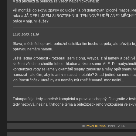
A ted přichází ta perlička ze všech nejperličkovatější:
Při montáži objektivu zpatky do uložení a při dotahovaní ploché matice, kte
ruka a JÁ DEBIL JSEM SI ROZTRHNUL TEN NOVĚ UDĚLANEJ MĚCH!!! To by
práce v háji. Milé, že?
11.02.2005, 23:36
Sláva, měch šel opravit, bohužel estetika tím trochu utrpěla, ale přežiju t
opravdu nemám náladu.
Ještě jedna drobnost - rozebral jsem clonu, vysypal z ní lamely a pečlivě
složení všechno chodilo lehce, hladce a skoro samo. ALE: Po nadýchnut
kondenzaci vody se lamely okamžitě slepily, zakously a měly opět snahu vys
namazat - ale čím, aby to ani v mrazech netuhlo? Snad jediné, co mne napad
v blízkosti čoček, které by asi neměly být znečišťované, moc nelíbí...
Fotoaparát je tedy konečně kompletní a provozuschopný. Fotografie z testo
tedy nezbývá, než najít vhodné téma a příležitost k jeho vyzkoušení ve sk
©
Pavel Kutina
, 1999 - 2026