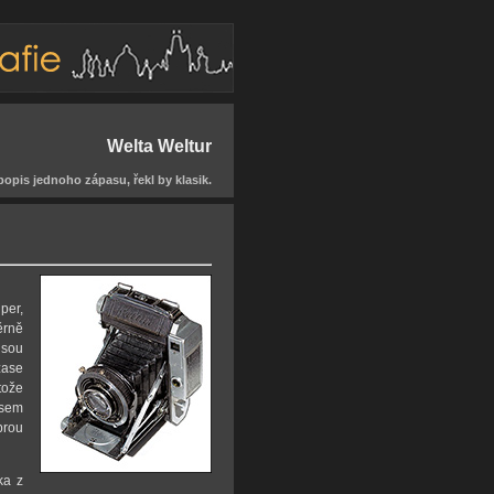
Welta Weltur
popis jednoho zápasu, řekl by klasik.
per,
ěrně
jsou
zase
tože
jsem
brou
ka z