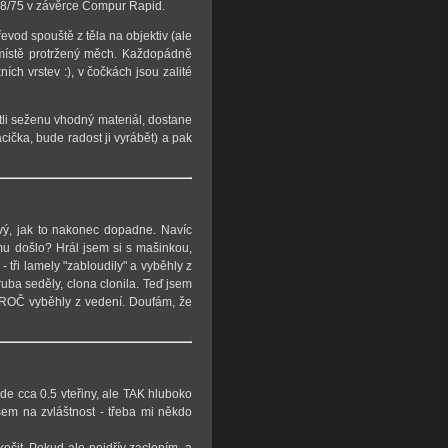
2.8/75 v závěrce Compur Rapid.
řevod spouště z těla na objektiv (ale
 místě protržený měch. Každopádně
ích vrstev :), v čočkách jsou zalité
tli seženu vhodný materiál, dostane
ička, bude radost ji vyrábět) a pak
vý, jak to nakonec dopadne. Navíc
omu došlo? Hrál jsem si s mašinkou,
 tři lamely "zabloudily" a vyběhly z
uba seděly, clona clonila. Teď jsem
, PROČ vyběhly z vedení. Doufám, že
de cca 0.5 vteřiny, ale TAK hluboko
sem na zvláštnost - třeba mi někdo
čit. Pokud ale nejdřív zacloním, a