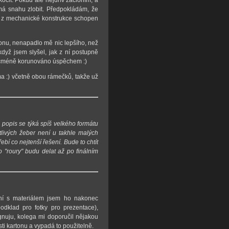
má snahu zlobit. Předpokládám, že
yl z mechanické konstrukce schopen
lonu, nenapadlo mě nic lepšího, než
dyž jsem slyšel, jak z ní postupně
nicméně korunováno úspěchem :)
a :) včetně obou rámečků, takže už
o popis se týká spíš velkého formátu
tlivých žeber není u takhle malých
bí co nejtenší řešení. Bude to chtít
o "roury" budu delat až po finálním
ní s materiálem jsem ho nakonec
odklad pro fotky pro prezentace),
gnuju, kolega mi doporučil nějakou
ti kartonu a vypadá to použitelně.