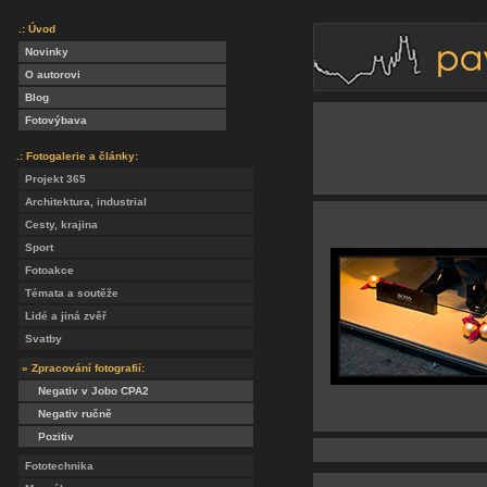
.: Úvod
Novinky
O autorovi
Blog
Fotovýbava
.: Fotogalerie a články:
Projekt 365
Architektura, industrial
Cesty, krajina
Sport
Fotoakce
Témata a soutěže
Lidé a jiná zvěř
Svatby
» Zpracování fotografií:
Negativ v Jobo CPA2
Negativ ručně
Pozitiv
Fototechnika