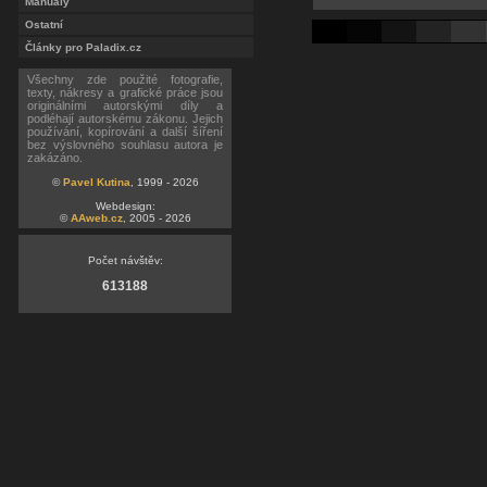
Manuály
Ostatní
Články pro Paladix.cz
Všechny zde použité fotografie,
texty, nákresy a grafické práce jsou
originálními autorskými díly a
podléhají autorskému zákonu. Jejich
používání, kopírování a další šíření
bez výslovného souhlasu autora je
zakázáno.
©
Pavel Kutina
, 1999 - 2026
Webdesign:
©
AAweb.cz
, 2005 - 2026
Počet návštěv:
613188