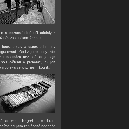
ce a nezaostřitelné oči udělaly z
 už nás zase někam ženou!
ět houstne dav a úspěšně brání v
ografování. Obdivujeme tedy zde
ceti hodinách bez spánku je fajn
tříhanou květenu a prcháme, jak jen
 objektu se totiž nesmí kouřit...
dku vedle Negrelliho viaduktu,
hodíme asi jako zablácené baganče