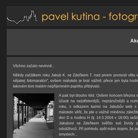
Ak
Všchno začalo nevinně...
Někdy začátkem roku Jakub K. se Zdeňkem T. nad pivem pronesli větu v
nějakej fotomaratón", ovšem málokdo je bral vážně; přece jen byla hodi
takovém tom malém nepříjemném papírku přibývalo.
A pak byl dlouho klid. Ovšem koncem března s
účasti na nejstřelenější, nejnáročnější a roz
roku, s odkazem kamsi na Jakubův web s u
málokdo věřil, že jde o vážně míněnou záležit
den D a hodinu H (tj. 14.5.2004 v 18:00) sešl
Jakubovi se Zdeňkem svěřilo své životy 
odvážlivců. Při pohledu zpět mám dojem, že js
smyslech...