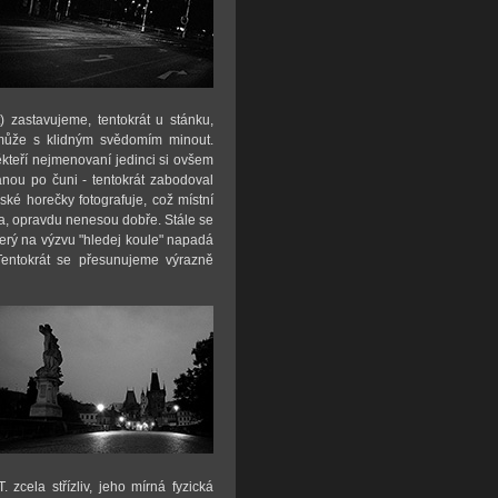
 zastavujeme, tentokrát u stánku,
emůže s klidným svědomím minout.
kteří nejmenovaní jedinci si ovšem
anou po čuni - tentokrát zabodoval
rské horečky fotografuje, což místní
ra, opravdu nenesou dobře. Stále se
terý na výzvu "hledej koule" napadá
 Tentokrát se přesunujeme výrazně
 zcela střízliv, jeho mírná fyzická