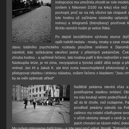
indispozice mu umožnila zhostit se role model
(ovšem s Nikonem D100 na krku) více než 
pochopit, proč se na něj všichni tak chápavě 
tuto hodinu už začínáme následky uplynulý 
nohou) a kilogramů (fotovýbavy) pociťovat 
těchto ranních hodin je velice řídká.
Po stejně bezútěšném východu slunce (kýč
opět nafotit nedala - mraky, mraky a zase mrak
stavu totálního psychického rozkladu ploužíme směrem k Staromě
náměstí, kde vyčkáváme otevření jedné z přilehlých pekárniček. Ček
zhruba hodinu - a upřímně řečeno, tato hodina patří k těm nejhorším v mém
Nastoupila krize, je mi zima, nevyspalost a fyzická zátěž dělá svoje a p
vnímat. Jan Hl a Jakub K. ale krizi zcela nepochopitelně překonávají a 
překypovat vitalitou i dobrou náladou, ovšem řečeno s klasikem: "Jsou chv
by se měli optimisté střílet!"
Naštěstí pekárna otevírá včas a
posilňujeme sladkou snídaní. Obs
na nás koukají velmi podezřívavě a
až do té chvíle, než roztajeme, P
prostředí pekárny odesílá na Fot
zatímco my ostatní ošetřujeme svou
v očích obsluhy stoupli v ceně (a 
jejich chování se rázem mění, doko
My ovšem plánujeme další trasu - a zde není proč váhat. Prostě: "Fotoprův