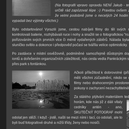
(Na fotografii vpravo opravdu NENÍ Jakub - t
určitě rád zapózoval lépe :-) Pravdou ovšem 
že velmi podobně jsme o necelých 24 hodin 
vypadali bez výjimky všichni.)
Bylo odstartováno! Vyrazili jsme, cestou nabíjeli filmy do těl svých 
kontrolovali baterie, rozhýbávali ruce i nohy a snažili se o fotografickou "r
pořizováním svých prvních více či méně vydařených záběrů. Nálada byla
sluníčko svítilo a dokonce i předpověď počasí se tváříla velice optimisticky.
Po zastávce v místní osvěžovně, podmíněné samozřejmě důstojným do
iontů a dořešením organizačních záležitostí, nás cesta vedla Pankráckým s
přes park s fontánkou.
Ačkoli příležitost k dobrovolné (
měli všichni zúčastnění, nikdo se 
filmy nebo drahocenným prostor
pokusy o zachycení nezachytitelné
Za stálého plýtvání materiálem 
horám, kde nás již z dáli vítaly
cedníky antén - ano,
SKUTEČNÝ FOTOGRAF mohl
odolat jen stěží. I když - jistě, našli se mezi ními i tací, co odolali, ale to
byli buď fotografové druhé a nižší třídy, ženy nebo nosiči.