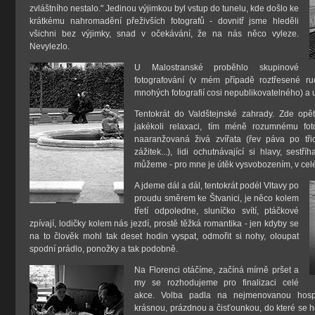
zvláštního nestalo." Jedinou výjimkou byl vstup do tunelu, kde došlo ke
krátkému nahromadění přeživších fotografů - dovnitř jsme hleděli
všichni bez výjimky, snad v očekávání, že na nás něco vyleze.
Nevylezlo.
U Malostranské proběhlo skupinové
fotografování (v mém případě roztřesené ru
mnohých fotografií cosi nepublikovatelného) a
Tentokrát do Valdštejnské zahrady. Zde op
jakékoli relaxaci, tím méně rozumnému fot
naaranžovaná živá zvířata (řev páva po tři
zážitek...), lidi ochutnávající si hlavy, ses
můžeme - pro mne je útěk vysvobozením, v celém
A jdeme dál a dál, tentokrát podél Vltavy po
proudu směrem ke Štvanici, je něco kolem
třetí odpoledne, sluníčko svítí, ptáčkové
zpívají, lodičky kolem nás jezdí, prostě těžká romantika - jen kdyby se
na to člověk mohl tak deset hodin vyspat, odmořit si nohy, oloupat
spodní prádlo, ponožky a tak podobně.
Na Florenci otáčíme, začíná mírně pršet a
my se rozhodujeme pro finalizaci celé
akce. Volba padla na nejmenovanou hospů
krásnou, prázdnou a čisťounkou, do které se 