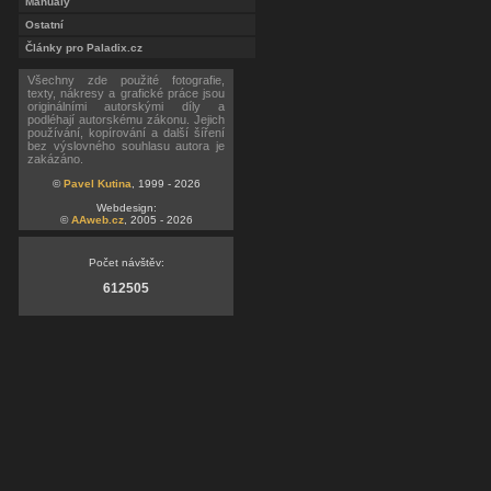
Manuály
Ostatní
Články pro Paladix.cz
Všechny zde použité fotografie,
texty, nákresy a grafické práce jsou
originálními autorskými díly a
podléhají autorskému zákonu. Jejich
používání, kopírování a další šíření
bez výslovného souhlasu autora je
zakázáno.
©
Pavel Kutina
, 1999 - 2026
Webdesign:
©
AAweb.cz
, 2005 - 2026
Počet návštěv:
612505