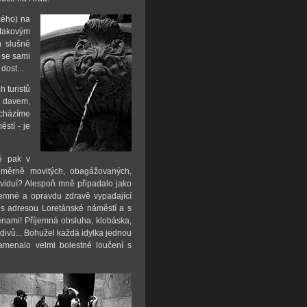
kého) na
 takovým
m slušně
e se sami
dost...
 turistů
e davem,
ocházíme
ěstí - je
ě pak v
růměrně movitých, obagážovaných,
viduí? Alespoň mně připadalo jako
jemné a opravdu zdravě vypadající
 s adresou Loretánské náměstí a s
cenami! Příjemná obsluha, klobáska,
i divů... Bohužel každá idylka jednou
namenalo velmi bolestné loučení s