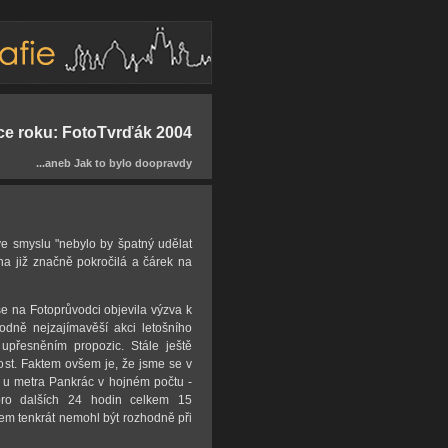
ce roku: FotoTvrďák 2004
...aneb Jak to bylo doopravdy
e smyslu "nebylo by špatný udělat
na již značně pokročilá a čárek na
e na Fotoprůvodci objevila výzva k
hodně nejzajímavěší akci letošního
přesněním propozic. Stále ještě
ost. Faktem ovšem je, že jsme se v
i u metra Pankrác v hojném počtu -
pro dalších 24 hodin celkem 15
em tenkrát nemohl být rozhodně při