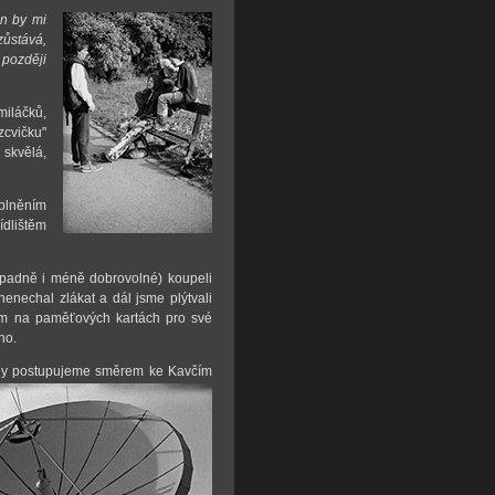
en by mi
zůstává,
později
miláčků,
ozcvičku"
 skvělá,
plněním
ídlištěm
případně i méně dobrovolné) koupeli
nenechal zlákat a dál jsme plýtvali
em na paměťových kartách pro své
ho.
tedy postupujeme směrem ke Kavčím