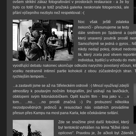
ovšem striktní zákaz fotografování v prostorách restaurace - a že by
bylo co fotit! Ona je totiž pražská galerka neskonale fotogenická, ale
přání výčepního nezbylo než respektovat :-(
Noc však ještě zdaleka
nekončí - přesunujeme se tedy
dále směrem po Spálené a (opět)
který unavený poutník prostě n
Samozřejmě se jedná o gyros... Ně
nikdy nedají pokoj, dokud nedost
Iik, který zcela pod vlivem reporté
individua, bydlící u vchodu do met
vyostřující debatu nakonec ukončuje odkudsi narychlo povolaný vlčoun, k
vcelku nestranně intimní partie kohokoli z obou zúčastněných stran.
rychlejším tempem...
...a zastavili jsme se až na Střeleckém ostrově :-) Mnozí využívají zdejší
atmosfáry k poutavým nočním fotografiím, jiní usínají na lavičkách,
obklopeni svým fotonádobíčkem. Opět kazím film - tma jako v... ...v
tom... ...no... ...no prostě značná :-) Po probuzení několika
nezodpovědných jedinců a resuscitaci nás ostatních provádíme
přesun přes Kampu na most pana Karla, kde očekáváme svítání.
Zde se snažíme plnit další fotoúkol, který
byl tentokrát vyhlášen na téma "těžké ráno
opilcovo". Pravdou je, že ačkoli byl Zdeněk T.