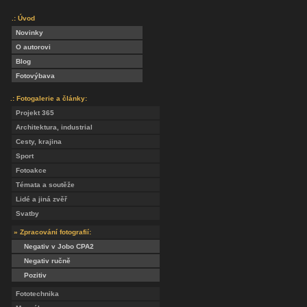
.: Úvod
Novinky
O autorovi
Blog
Fotovýbava
.: Fotogalerie a články:
Projekt 365
Architektura, industrial
Cesty, krajina
Sport
Fotoakce
Témata a soutěže
Lidé a jiná zvěř
Svatby
» Zpracování fotografií:
Negativ v Jobo CPA2
Negativ ručně
Pozitiv
Fototechnika