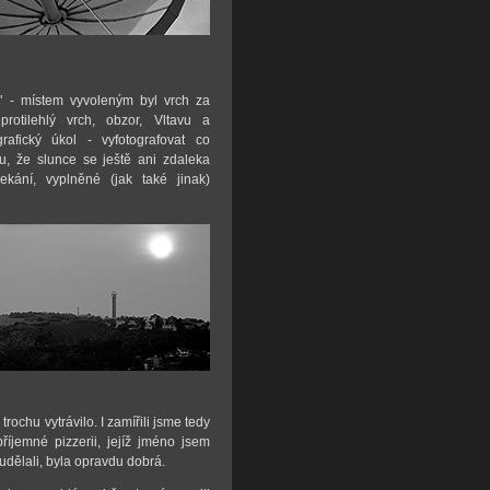
" - místem vyvoleným byl vrch za
otilehlý vrch, obzor, Vltavu a
rafický úkol - vyfotografovat co
u, že slunce se ještě ani zdaleka
ekání, vyplněné (jak také jinak)
ochu vytrávilo. I zamířili jsme tedy
jemné pizzerii, jejíž jméno jsem
 udělali, byla opravdu dobrá.