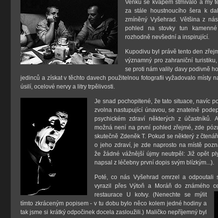
Venku se kvapem stmívalo a my te
za stále houstnoucího šera k dal
zmíněný Vyšehrad. Většina z nás
pohled na stovky tun kamenné 
rozhodně nevšední a inspirující.
Kupodivu byl právě tento den zřej
významný pro zahraniční turistiku,
se proti nám valily davy podivně ho
jedinců a získat v těchto davech použitelnou fotografii vyžadovalo místy n
úsilí, ocelové nervy a litry trpělivosti.
Je snad pochopitené, že tato situace, navíc p
zvolna nastupující únavou, se znatelně pode
psychickém zdraví některých z účastníků. A
možná není na první pohled zřejmé, zde pózu
skutečně Zdeněk T. Pokud se některý z čtená
o jeho zdraví, je zde naprosto na místě poz
že žádné vážnější újmy neutrpěl: Již opět plyn
napsal z léčebny první dopis svým blízkým...).
Poté, co nás Vyšehrad omrzel a odpoutali s
vyrazil přes Výtoň a Moráň do známého c
restaurace U kotvy. (Nenechte se mýlit
tímto zkráceným popisem - v tu dobu bylo něco kolem jedné hodiny a
tak jsme si krátký odpočinek docela zasloužili.) Maličko nepříjemný byl