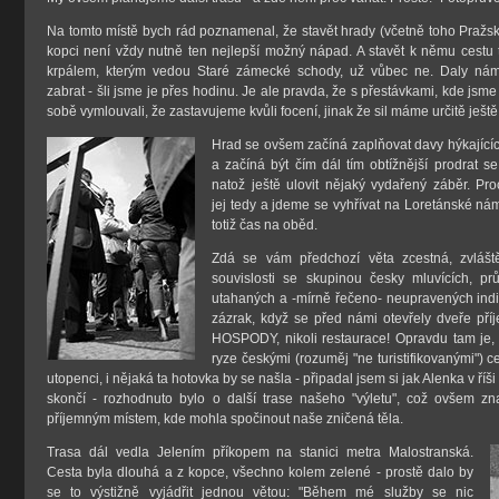
Na tomto místě bych rád poznamenal, že stavět hrady (včetně toho Pražs
kopci není vždy nutně ten nejlepší možný nápad. A stavět k němu cestu
krpálem, kterým vedou Staré zámecké schody, už vůbec ne. Daly ná
zabrat - šli jsme je přes hodinu. Je ale pravda, že s přestávkami, kde jsm
sobě vymlouvali, že zastavujeme kvůli focení, jinak že sil máme určitě ještě 
Hrad se ovšem začíná zaplňovat davy hýkajících
a začíná být čím dál tím obtížnější prodrat s
natož ještě ulovit nějaký vydařený záběr. Pr
jej tedy a jdeme se vyhřívat na Loretánské nám
totiž čas na oběd.
Zdá se vám předchozí věta zcestná, zvlášt
souvislosti se skupinou česky mluvících, p
utahaných a -mírně řečeno- neupravených indi
zázrak, když se před námi otevřely dveře pří
HOSPODY, nikoli restaurace! Opravdu tam je,
ryze českými (rozuměj "ne turistifikovanými") 
utopenci, i nějaká ta hotovka by se našla - připadal jsem si jak Alenka v říš
skončí - rozhodnuto bylo o další trase našeho "výletu", což ovšem z
příjemným místem, kde mohla spočinout naše zničená těla.
Trasa dál vedla Jelením příkopem na stanici metra Malostranská.
Cesta byla dlouhá a z kopce, všechno kolem zelené - prostě dalo by
se to výstižně vyjádřit jednou větou: "Během mé služby se nic