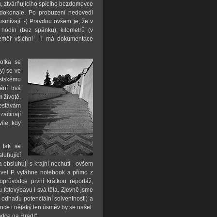
u, ztvárňujícího spícího bezdomovce
dokonale. Po probuzení nedovedl
usmívají :-) Pravdou ovšem je, že v
hodin (bez spánku), kilometrů (v
téměř všichni - i má dokumentace
ofka se
y) se ve
stskému
ání trvá
 životě.
řestávám
začínají
íle, kdy
 tak se
luhující
 obsluhují s krajní nechutí - ovšem
avel P. vytáhne notebook a přímo z
oprůvodce první krátkou reportáž,
 fotovýbavu i svá těla. Zjevně jsme
v odhadu potenciální solventnosti) a
nce i nějaký ten úsměv by se našel.
odce na Hrad!"