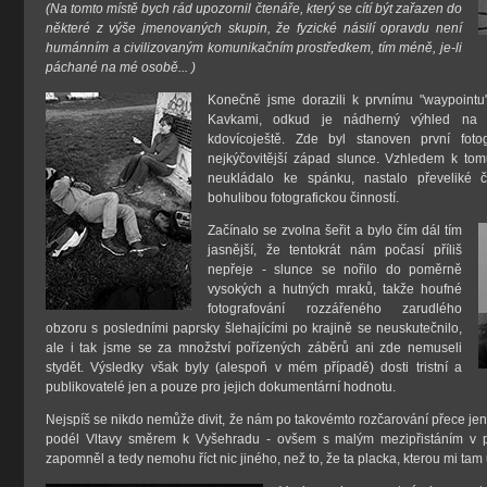
(Na tomto místě bych rád upozornil čtenáře, který se cítí být zařazen do
některé z výše jmenovaných skupin, že fyzické násilí opravdu není
humánním a civilizovaným komunikačním prostředkem, tím méně, je-li
páchané na mé osobě... )
Konečně jsme dorazili k prvnímu "waypointu
Kavkami, odkud je nádherný výhled na pr
kdovícoještě. Zde byl stanoven první fotog
nejkýčovitější západ slunce. Vzhledem k tom
neukládalo ke spánku, nastalo převeliké č
bohulibou fotografickou činností.
Začínalo se zvolna šeřit a bylo čím dál tím
jasnější, že tentokrát nám počasí příliš
nepřeje - slunce se nořilo do poměrně
vysokých a hutných mraků, takže houfné
fotografování rozzářeného zarudlého
obzoru s posledními paprsky šlehajícími po krajině se neuskutečnilo,
ale i tak jsme se za množství pořízených záběrů ani zde nemuseli
stydět. Výsledky však byly (alespoň v mém případě) dosti tristní a
publikovatelé jen a pouze pro jejich dokumentární hodnotu.
Nejspíš se nikdo nemůže divit, že nám po takovémto rozčarování přece jen tr
podél Vltavy směrem k Vyšehradu - ovšem s malým mezipřistáním v pří
zapomněl a tedy nemohu říct nic jiného, než to, že ta placka, kterou mi tam