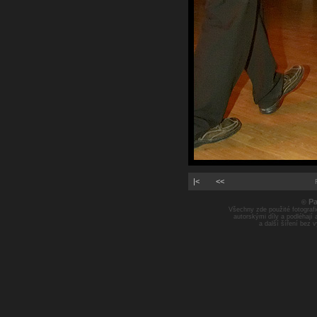
|<
<<
Pa
©
Všechny zde použité fotografie
autorskými díly a podléhají
a další šíření bez 