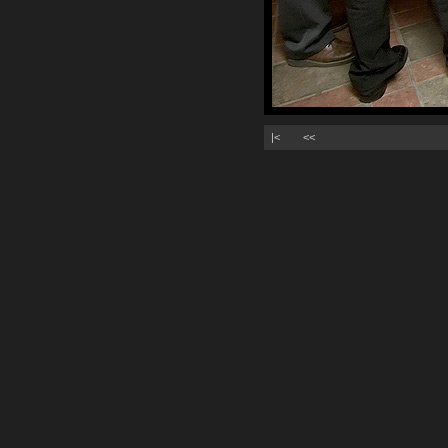
|<
<<