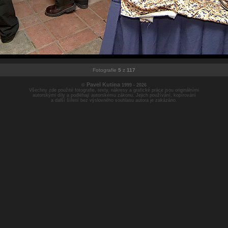
Fotografie
5
z
117
Pavel Kutina
©
1999 - 2026
Všechny zde použité fotografie, texty, nákresy a grafické práce jsou originálními
autorskými díly a podléhají autorskému zákonu. Jejich používání, kopírování
a další šíření bez výslovného souhlasu autora je zakázáno.