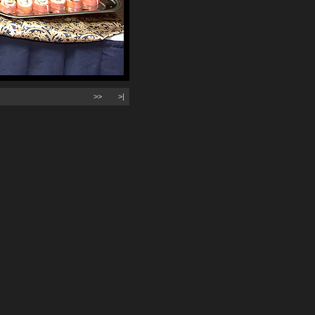
>>
>|