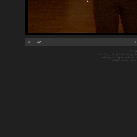
|<
<<
F
Pa
©
Všechny zde použité fotografie
autorskými díly a podléhají
a další šíření bez 