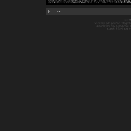
|<
<<
Pa
©
Všechny zde použité fotografie
autorskými díly a podléhají
a další šíření bez 