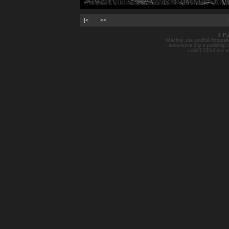
|<
<<
Pa
©
Všechny zde použité fotografie
autorskými díly a podléhají
a další šíření bez 