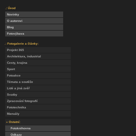
.: Úvod
Novinky
O autorovi
Blog
Fotovýbava
.: Fotogalerie a články:
Projekt 365
Architektura, industrial
Cesty, krajina
Sport
Fotoakce
Témata a soutěže
Lidé a jiná zvěř
Svatby
Zpracování fotografií
Fototechnika
Manuály
» Ostatní:
Fotoknihovna
Odkazy