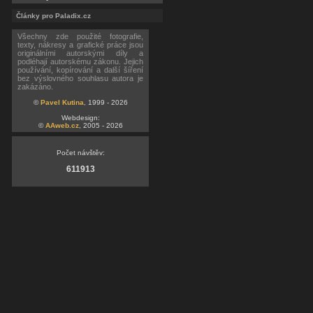
Články pro Paladix.cz
Všechny zde použité fotografie,
texty, nákresy a grafické práce jsou
originálními autorskými díly a
podléhají autorskému zákonu. Jejich
používání, kopírování a další šíření
bez výslovného souhlasu autora je
zakázáno.
©
Pavel Kutina
, 1999 - 2026
Webdesign:
©
AAweb.cz
, 2005 - 2026
Počet návštěv:
611913