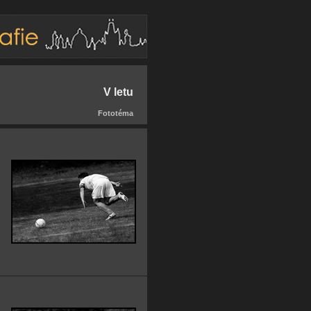
V letu
Fototéma